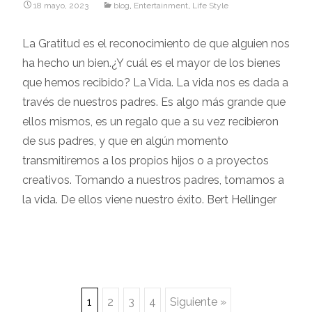
18 mayo, 2023
blog
,
Entertainment
,
Life Style
La Gratitud es el reconocimiento de que alguien nos
ha hecho un bien.¿Y cuál es el mayor de los bienes
que hemos recibido? La Vida. La vida nos es dada a
través de nuestros padres. Es algo más grande que
ellos mismos, es un regalo que a su vez recibieron
de sus padres, y que en algún momento
transmitiremos a los propios hijos o a proyectos
creativos. Tomando a nuestros padres, tomamos a
la vida. De ellos viene nuestro éxito. Bert Hellinger
Navegación
1
2
3
4
Siguiente »