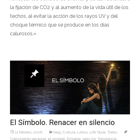
la fijación de CO2 y al aumento de la vida útil de los
techos, al evitar la acción de los rayos UV y del
choque térmico que se produce en los días
calurosos.»
El Símbolo. Renacer en silencio
11 febrero, 2026
blog
,
Cultura
,
Libros
,
Life Style
,
Todas
Crecimiento personal
,
el simbolo
,
Empatía
,
pato mir
,
Resiliencia
,