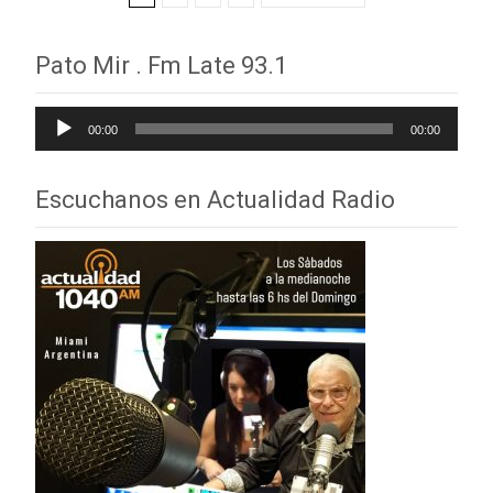
de
Pato Mir . Fm Late 93.1
entradas
Reproductor
00:00
00:00
de
audio
Escuchanos en Actualidad Radio