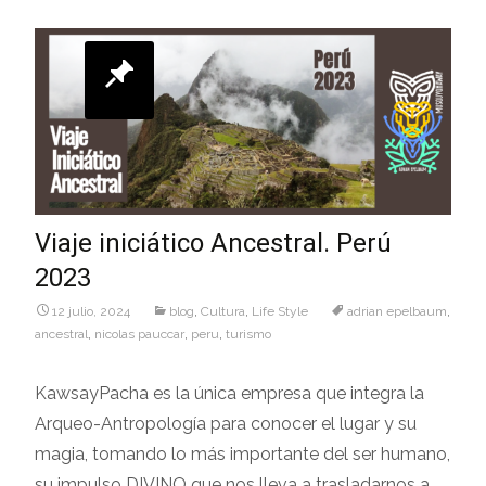
Viaje iniciático Ancestral. Perú
2023
12 julio, 2024
blog
,
Cultura
,
Life Style
adrian epelbaum
,
ancestral
,
nicolas pauccar
,
peru
,
turismo
KawsayPacha es la única empresa que integra la
Arqueo-Antropología para conocer el lugar y su
magia, tomando lo más importante del ser humano,
su impulso DIVINO que nos lleva a trasladarnos a