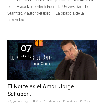
El Dr. Bruce Lipton es biólogo celular, investigador
en la Escuela de Medicina de la Universidad de
Stanford y autor del libro: » La biología de la
creencia»
07
Jun/23
El Norte es el Amor. Jorge
Schubert
7 junio, 2023
Cine
,
Entertainment
,
Entrevistas
,
Life Style