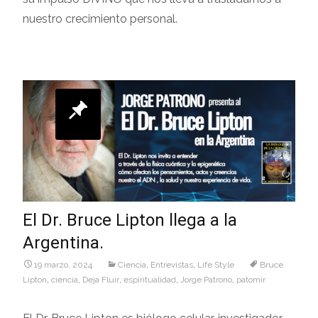
nuestro crecimiento personal.
El Dr. Bruce Lipton llega a la
Argentina.
19 marzo, 2024
Ciencia
,
Entrevistas
,
Life Style
Bruce
Lipton
,
ciencia
,
Deja Fluir
,
espiritualidad
,
Jorge Patrono
,
patomir