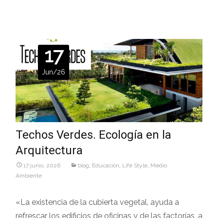
17
Jun/26
Techos Verdes. Ecología en la
Arquitectura
17 junio, 2026
blog
,
Educaciòn
,
Life Style
,
Medio
Ambiente
«La existencia de la cubierta vegetal, ayuda a
refrescar los edificios de oficinas y de las factorías, a