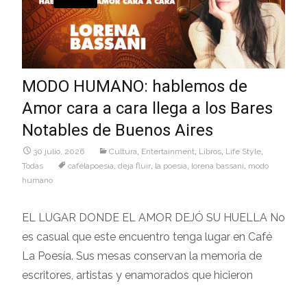
MODO HUMANO: hablemos de
Amor cara a cara llega a los Bares
Notables de Buenos Aires
30 julio, 2026
Cultura
,
Entertainment
,
Libros
,
Life Style
,
Todas
cafélapoesia
,
deja fluir
,
la poesia
,
lorena bassani
,
modo
humano
EL LUGAR DONDE EL AMOR DEJÓ SU HUELLA No
es casual que este encuentro tenga lugar en Café
La Poesía. Sus mesas conservan la memoria de
escritores, artistas y enamorados que hicieron
Leer más…