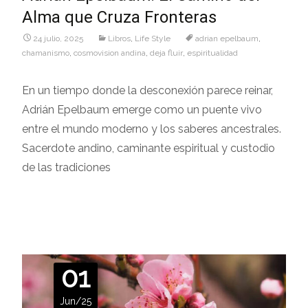
Alma que Cruza Fronteras
24 julio, 2025
Libros
,
Life Style
adrian epelbaum
,
chamanismo
,
cosmovision andina
,
deja fluir
,
espiritualidad
En un tiempo donde la desconexión parece reinar,
Adrián Epelbaum emerge como un puente vivo
entre el mundo moderno y los saberes ancestrales.
Sacerdote andino, caminante espiritual y custodio
de las tradiciones
Leer más…
01
Jun/25