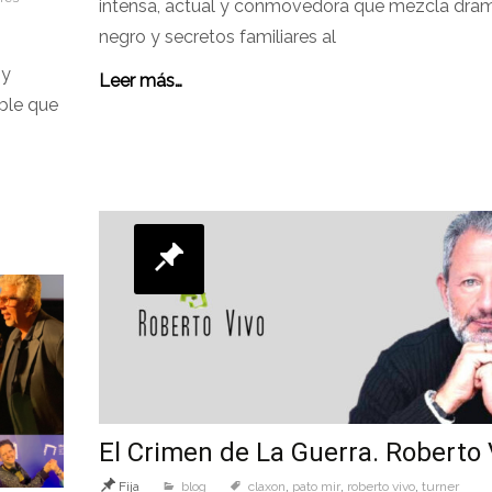
intensa, actual y conmovedora que mezcla dra
negro y secretos familiares al
 y
Leer más…
able que
El Crimen de La Guerra. Roberto 
Fija
blog
claxon
,
pato mir
,
roberto vivo
,
turner