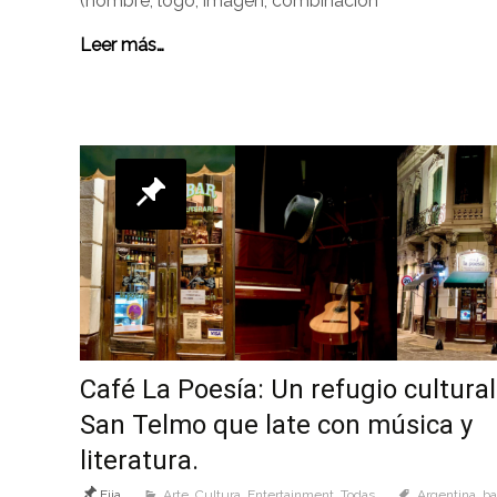
(nombre, logo, imagen, combinación
Leer más…
Café La Poesía: Un refugio cultural
San Telmo que late con música y
literatura.
Fija
Arte
,
Cultura
,
Entertainment
,
Todas
Argentina
,
ba