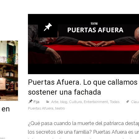
Puertas Afuera. Lo que callamos
sostener una fachada
Fija
Arte
,
blog
,
Cultura
,
Entertainment
,
Todas
Clau
 en
Puertas Afuera
,
teatro
¿Qué pasa cuando la muerte del patriarca dest
los secretos de una familia? Puertas Afuera es u
res