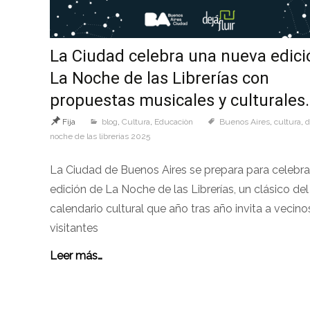
La Ciudad celebra una nueva edici
La Noche de las Librerías con
propuestas musicales y culturales
Fija
blog
,
Cultura
,
Educaciòn
Buenos Aires
,
cultura
,
d
noche de las librerias 2025
La Ciudad de Buenos Aires se prepara para celebrar
edición de La Noche de las Librerías, un clásico del
calendario cultural que año tras año invita a vecino
visitantes
Leer más…