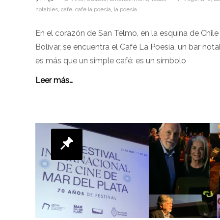
notables
,
cafe
,
cafe la poesia
,
la poesia
En el corazón de San Telmo, en la esquina de Chile
Bolívar, se encuentra el Café La Poesía, un bar not
es más que un simple café: es un símbolo
Leer más…