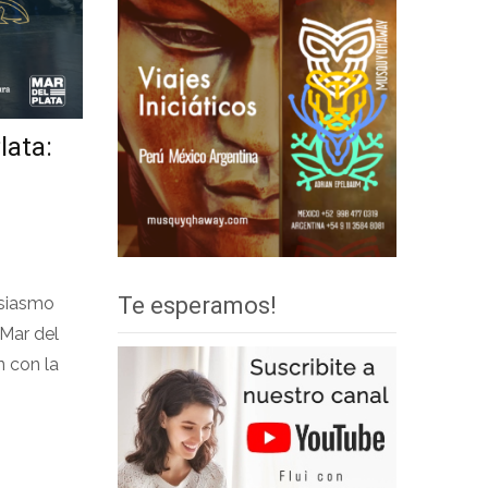
lata:
Te esperamos!
usiasmo
 Mar del
n con la