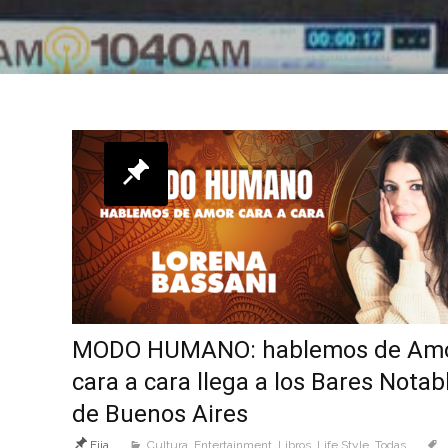
MODO HUMANO: hablemos de Am
cara a cara llega a los Bares Notab
de Buenos Aires
Fija
Cultura
,
Entertainment
,
Libros
,
Life Style
,
Todas