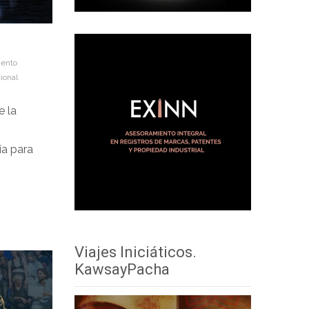
iento
ional
e la
ía para
Viajes Iniciáticos.
KawsayPacha