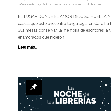
cafélapoesia
,
deja fluir
,
la poesia
,
lorena bassani
,
modo humano
EL LUGAR DONDE EL AMOR DEJÓ SU HUELLA N
casual que este encuentro tenga lugar en Café La 
Sus mesas conservan la memoria de escritores, arti
enamorados que hicieron
Leer más…