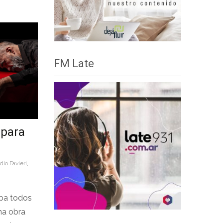
FM Late
 para
dio Favieri
,
apa todos
na obra