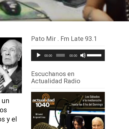
Pato Mir . Fm Late 93.1
Reproductor
Utiliza
00:00
00:00
de
las
audio
teclas
Escuchanos en
de
Actualidad Radio
flecha
arriba/abajo
 un
para
Los
aumentar
s y el
o
disminuir