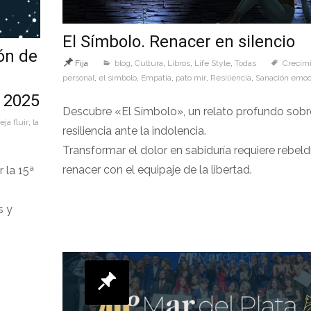
El Símbolo. Renacer en silencio
ón de
Fija
blog
,
Cultura
,
Libros
,
Life Style
,
Todas
Crecim
personal
,
el simbolo
,
Empatía
,
pato mir
,
Resiliencia
,
Sanación emoc
. 2025
Descubre «El Símbolo», un relato profundo sobr
eja fluir
,
la
resiliencia ante la indolencia.
Transformar el dolor en sabiduría requiere rebeld
renacer con el equipaje de la libertad.
 la 15ª
s y