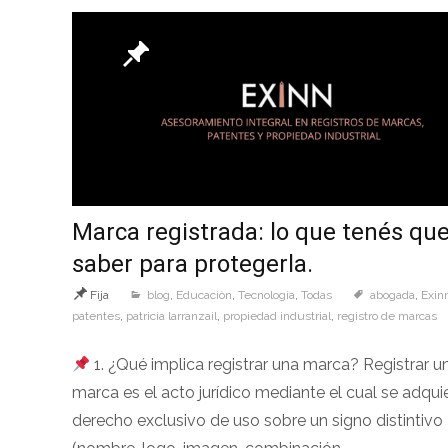
Marca registrada: lo que tenés qu
saber para protegerla.
Fija
blog
,
Educaciòn
,
Tecnologìa
,
Todas
abogada
,
Exin
patentes
,
patricia larranzail
,
propiedad industrial
,
registro de marcas
1. ¿Qué implica registrar una marca? Registrar u
marca es el acto jurídico mediante el cual se adquie
derecho exclusivo de uso sobre un signo distintivo