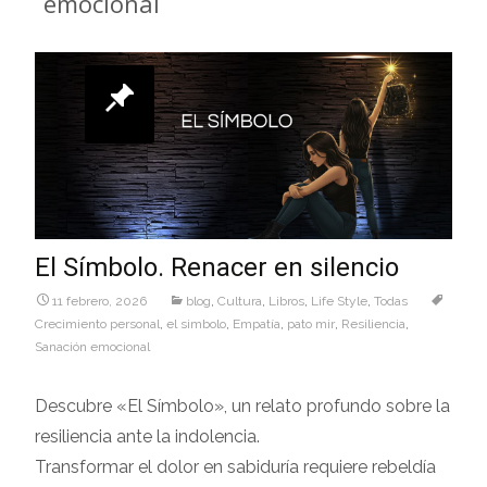
emocional
El Símbolo. Renacer en silencio
11 febrero, 2026
blog
,
Cultura
,
Libros
,
Life Style
,
Todas
Crecimiento personal
,
el simbolo
,
Empatía
,
pato mir
,
Resiliencia
,
Sanación emocional
Descubre «El Símbolo», un relato profundo sobre la
resiliencia ante la indolencia.
Transformar el dolor en sabiduría requiere rebeldía