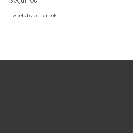
Seguinos!
Tweets by patomirok