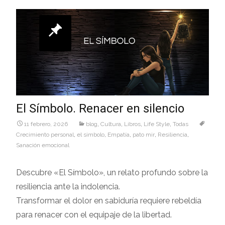
El Símbolo. Renacer en silencio
11 febrero, 2026
blog
,
Cultura
,
Libros
,
Life Style
,
Todas
Crecimiento personal
,
el simbolo
,
Empatía
,
pato mir
,
Resiliencia
,
Sanación emocional
Descubre «El Símbolo», un relato profundo sobre la
resiliencia ante la indolencia.
Transformar el dolor en sabiduría requiere rebeldía
para renacer con el equipaje de la libertad.