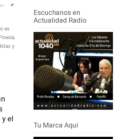
as
audio
teclas
Escuchanos en
de
Actualidad Radio
flecha
o es
arriba/abajo
Poesía.
para
istas y
aumentar
o
disminuir
el
volumen.
un
s
 y el
Tu Marca Aquí