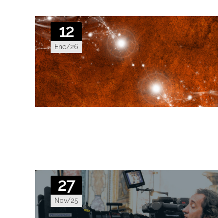
12
Ene/26
27
Nov/25