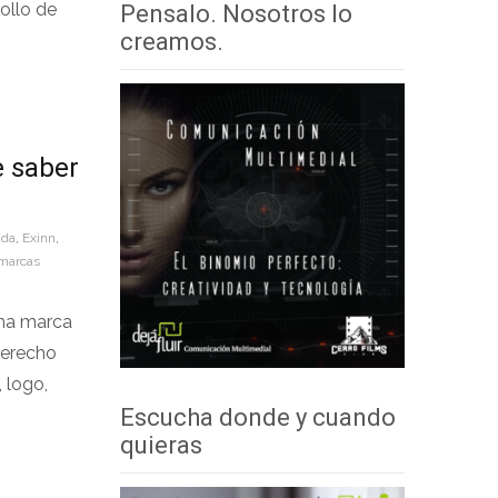
ollo de
Pensalo. Nosotros lo
creamos.
e saber
ada
,
Exinn
,
 marcas
una marca
 derecho
 logo,
Escucha donde y cuando
quieras