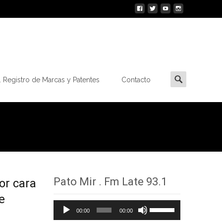
Buscar
 Registro de Marcas y Patentes
Contacto
por:
Pato Mir . Fm Late 93.1
r cara
e
Reproductor
Utiliza
00:00
00:00
de
las