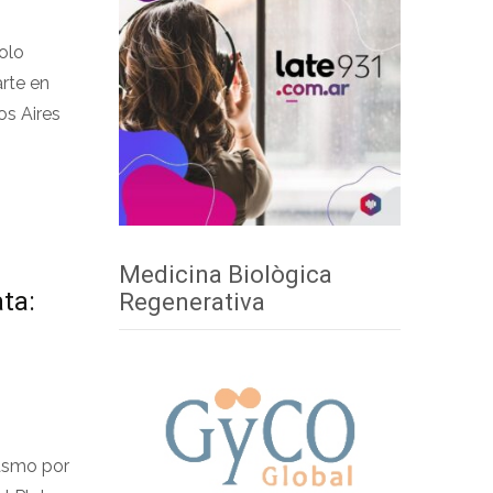
olo
arte en
os Aires
Medicina Biològica
ata:
Regenerativa
asmo por