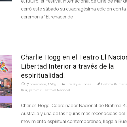
el futuro, el Festival Internacional de Cine de Mar d
cerró este sábado su cuadragésima edición con la
ceremonia “El renacer de
Leer más…
Charlie Hogg en el Teatro El Nacio
Libertad Interior a través de la
espiritualidad.
17 noviembre, 2025
Life Style
,
Todas
Brahma Kumaris
fluir
,
pato mir
,
Teatro el Nacional
Charles Hogg, Coordinador Nacional de Brahma K
Australia y una de las figuras más reconocidas del
movimiento espiritual contemporáneo, llega a Bue