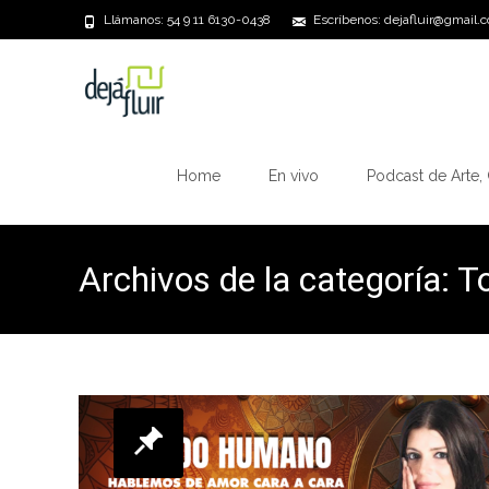
Llámanos: 54 9 11 6130-0438
Escríbenos: dejafluir@gmail.
Saltar
al
Home
En vivo
Podcast de Arte, 
contenido
Archivos de la categoría: 