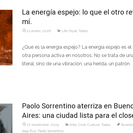
La energía espejo: lo que el otro r
mí.
12 enero, 2026
Life Style
,
Todas
¿Qué es la energía espejo? La energía espejo es el 
otra persona activa en nosotros. No se trata de un
literal, sino de una vibración, una herida, un patrón
Leer más…
Paolo Sorrentino aterriza en Buen
Aires: una ciudad lista para el clo
27 noviembre, 2025
Arte
,
Cine
,
Cultura
,
Todas
Buenos
deja fluir
,
Paolo Sorrentino