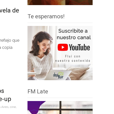
evela de
Te esperamos!
reflejo que
a copia
os
FM Late
se-up
 Aires
,
cine
,