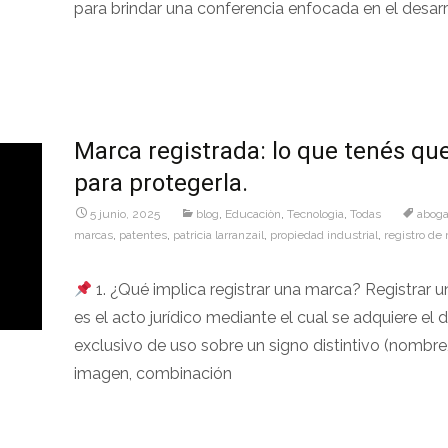
para brindar una conferencia enfocada en el desarr
Leer más…
Marca registrada: lo que tenés qu
para protegerla.
5 junio, 2025
blog
,
Educaciòn
,
Tecnologìa
,
Todas
abog
marcas
,
patentes
,
patricia larranzail
,
propiedad industrial
,
registro de
1. ¿Qué implica registrar una marca? Registrar 
es el acto jurídico mediante el cual se adquiere el
exclusivo de uso sobre un signo distintivo (nombre,
imagen, combinación
Leer más…