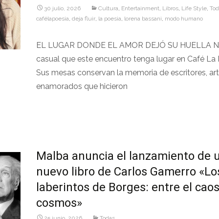
30 julio, 2026
Cultura
,
Entertainment
,
Libros
,
Life Style
,
Tod
cafélapoesia
,
deja fluir
,
la poesia
,
lorena bassani
,
modo humano
EL LUGAR DONDE EL AMOR DEJÓ SU HUELLA N
casual que este encuentro tenga lugar en Café La 
Sus mesas conservan la memoria de escritores, art
enamorados que hicieron
Leer más…
Malba anuncia el lanzamiento de 
nuevo libro de Carlos Gamerro «Lo
laberintos de Borges: entre el caos
cosmos»
25 junio, 2026
Todas