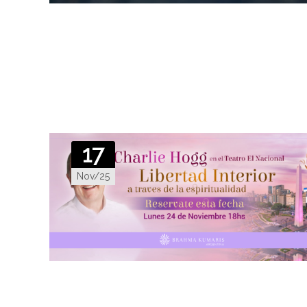
17
Nov/25