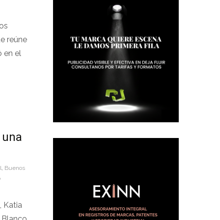
Los
ue reúne
 en el
n una
”
l
,
Buenos
o
, Katia
 Blanco,