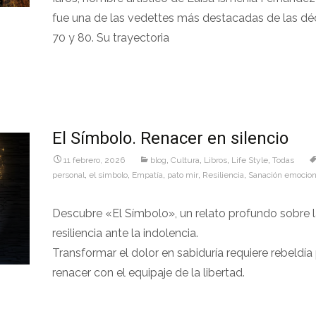
fue una de las vedettes más destacadas de las dé
70 y 80. Su trayectoria
Leer más…
El Símbolo. Renacer en silencio
11 febrero, 2026
blog
,
Cultura
,
Libros
,
Life Style
,
Todas
personal
,
el simbolo
,
Empatía
,
pato mir
,
Resiliencia
,
Sanación emocion
Descubre «El Símbolo», un relato profundo sobre 
resiliencia ante la indolencia.
Transformar el dolor en sabiduría requiere rebeldía
renacer con el equipaje de la libertad.