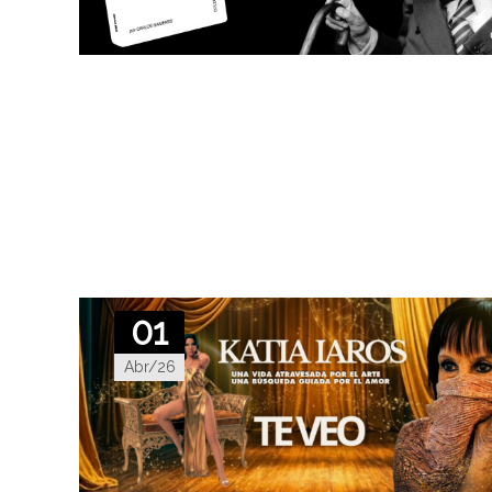
01
Abr/26