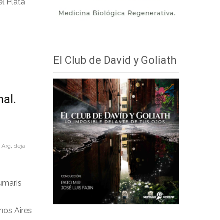
el Plata
El Club de David y Goliath
nal.
 Arg
,
deja
umaris
nos Aires