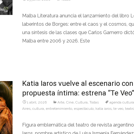
Malba Literatura anuncia el lanzamiento del libro 
laberintos de Borges: entre el caos y el cosmos, q
una síntesis de las clases que Carlos Gamerro dictó
Malba entre 2006 y 2026. Este
Leer más…
Katia Iaros vuelve al escenario co
propuesta íntima: estrena “Te Veo
1 abril, 2026
Arte
,
Cine
,
Cultura
,
Todas
agenda cultura
Aires
,
cultura
,
entretenimiento
,
espectàculo
,
katia iaros
,
te veo
,
teatr
Figura emblemática del teatro de revista argentino
Iaros, nombre artístico de Luisa Ismenia Fernández