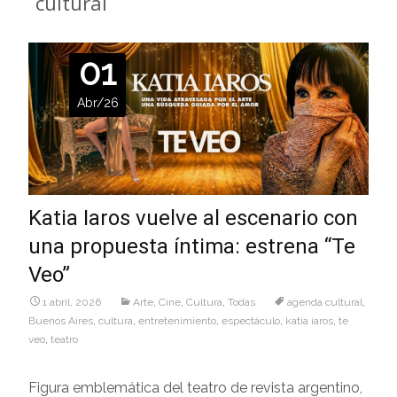
cultural
01
Abr/26
Katia Iaros vuelve al escenario con
una propuesta íntima: estrena “Te
Veo”
1 abril, 2026
Arte
,
Cine
,
Cultura
,
Todas
agenda cultural
,
Buenos Aires
,
cultura
,
entretenimiento
,
espectàculo
,
katia iaros
,
te
veo
,
teatro
Figura emblemática del teatro de revista argentino,