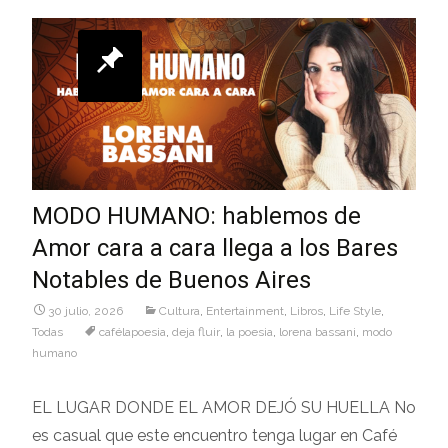
MODO HUMANO: hablemos de
Amor cara a cara llega a los Bares
Notables de Buenos Aires
30 julio, 2026
Cultura
,
Entertainment
,
Libros
,
Life Style
,
Todas
cafélapoesia
,
deja fluir
,
la poesia
,
lorena bassani
,
modo
humano
EL LUGAR DONDE EL AMOR DEJÓ SU HUELLA No
es casual que este encuentro tenga lugar en Café