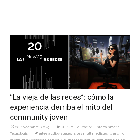
Leer más…
20
Nov/25
“La vieja de las redes”: cómo la
experiencia derriba el mito del
community joven
20 noviembre, 2025
Cultura
,
Educaciòn
,
Entertainment
,
Tecnologìa
artes audiovisuales
,
artes multimediales
,
branding
,
community manager
,
community manager senior
,
comunicación de