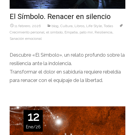
El Símbolo. Renacer en silencio
11 febrero, 2026
blog
,
Cultura
,
Libros
,
Life Style
,
Todas
Crecimiento personal
,
el simbolo
,
Empatía
,
pato mir
,
Resiliencia
,
Sanación emocional
Descubre «El Símbolo», un relato profundo sobre la
resiliencia ante la indolencia.
Transformar el dolor en sabiduría requiere rebeldía
para renacer con el equipaje de la libertad.
12
Ene/26