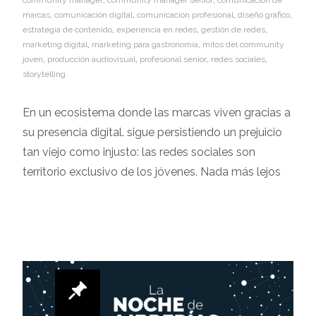
marcas
,
comunicación digital
,
comunicación profesional
,
diseño gráfico
,
estrategia de contenido
,
experiencia en redes
,
gestión de redes
,
marketing digital
,
marketing para gastronomía
,
mitos del community
joven
,
producción audiovisual
,
profesional senior
,
redes sociales
,
storytelling
En un ecosistema donde las marcas viven gracias a
su presencia digital. sigue persistiendo un prejuicio
tan viejo como injusto: las redes sociales son
territorio exclusivo de los jóvenes. Nada más lejos
Leer más…