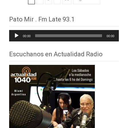
Navegación
de
Pato Mir . Fm Late 93.1
entradas
Reproductor
00:00
00:00
de
audio
Escuchanos en Actualidad Radio