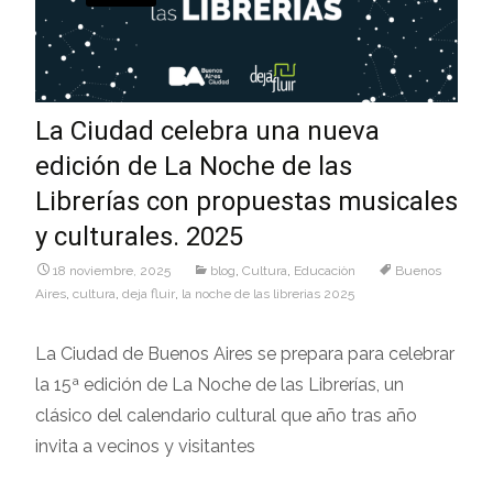
La Ciudad celebra una nueva
edición de La Noche de las
Librerías con propuestas musicales
y culturales. 2025
18 noviembre, 2025
blog
,
Cultura
,
Educaciòn
Buenos
Aires
,
cultura
,
deja fluir
,
la noche de las librerias 2025
La Ciudad de Buenos Aires se prepara para celebrar
la 15ª edición de La Noche de las Librerías, un
clásico del calendario cultural que año tras año
invita a vecinos y visitantes
Leer más…