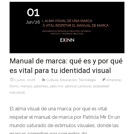
01
Jun/26
Manual de marca: qué es y por qué
es vital para tu identidad visual
1 junio, 2026
Cultura
,
Educaciòn
,
Tecnologìa
empresa
,
Exinn
,
marcas
,
patentes
,
pato mir
,
patricia Larraizal
,
propiedad
industrial
El alma visual de una marca: por qué es vital
respetar el manual de marca por Patricia Mir En un
mundo saturado de estímulos visuales, donde las
marcas compiten por segundos de