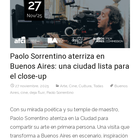
27
Nov/25
Paolo Sorrentino aterriza en
Buenos Aires: una ciudad lista para
el close-up
27 noviembre, 2025
Arte
,
Cine
,
Cultura
,
Todas
Buenos
Aires
,
cine
,
deja fluir
,
Paolo Sorrentino
Con su mirada poética y su temple de maestro,
Paolo Sorrentino aterriza en la Ciudad para
compartir su arte en primera persona. Una visita que
transforma a Buenos Aires en escenario, inspiración