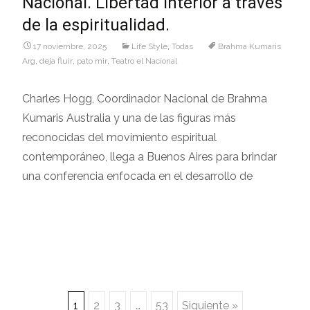
Nacional. Libertad Interior a través
de la espiritualidad.
17 noviembre, 2025
Life Style
,
Todas
Brahma Kumaris
Arg
,
deja fluir
,
pato mir
,
Teatro el Nacional
Charles Hogg, Coordinador Nacional de Brahma
Kumaris Australia y una de las figuras más
reconocidas del movimiento espiritual
contemporáneo, llega a Buenos Aires para brindar
una conferencia enfocada en el desarrollo de
Leer más…
1
2
3
…
53
Siguiente »