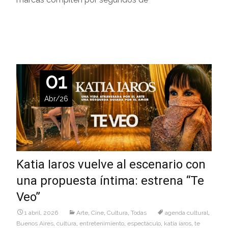
Leer más…
01
Abr/26
Katia Iaros vuelve al escenario con
una propuesta íntima: estrena “Te
Veo”
1 abril, 2026
Arte
,
Cine
,
Cultura
,
Todas
agenda cultural
,
Buenos Aires
,
cultura
,
entretenimiento
,
espectàculo
,
katia iaros
,
te