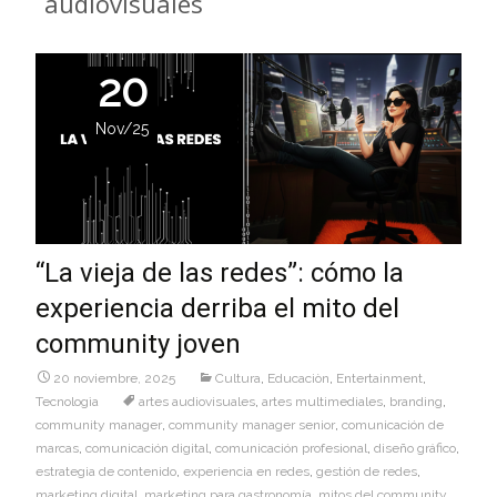
audiovisuales
20
Nov/25
“La vieja de las redes”: cómo la
experiencia derriba el mito del
community joven
20 noviembre, 2025
Cultura
,
Educaciòn
,
Entertainment
,
Tecnologìa
artes audiovisuales
,
artes multimediales
,
branding
,
community manager
,
community manager senior
,
comunicación de
marcas
,
comunicación digital
,
comunicación profesional
,
diseño gráfico
,
estrategia de contenido
,
experiencia en redes
,
gestión de redes
,
marketing digital
,
marketing para gastronomía
,
mitos del community