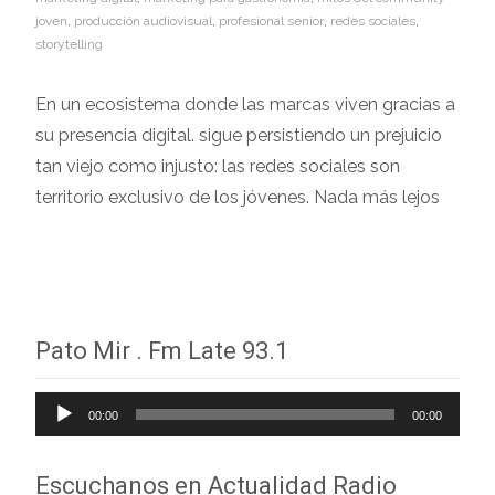
joven
,
producción audiovisual
,
profesional senior
,
redes sociales
,
storytelling
En un ecosistema donde las marcas viven gracias a
su presencia digital. sigue persistiendo un prejuicio
tan viejo como injusto: las redes sociales son
territorio exclusivo de los jóvenes. Nada más lejos
Leer más…
Pato Mir . Fm Late 93.1
Reproductor
00:00
00:00
de
audio
Escuchanos en Actualidad Radio