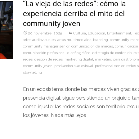
“La vieja de las redes”: cómo la
experiencia derriba el mito del
community joven
20 noviembre, 2025
Cultura
,
Educaciòn
,
Entertainment
,
Tec
artes audiovisuales
,
artes multimediales
,
branding
,
community mana
community manager senior
,
comunicación de marcas
,
comunicación d
comunicación profesional
,
diseño gráfico
,
estrategia de contenido
,
exp
redes
,
gestión de redes
,
marketing digital
,
marketing para gastronom
community joven
,
producción audiovisual
,
profesional senior
,
redes s
storytelling
En un ecosistema donde las marcas viven gracias 
presencia digital. sigue persistiendo un prejuicio tan
como injusto: las redes sociales son territorio excl
los jóvenes. Nada más lejos
Leer más…