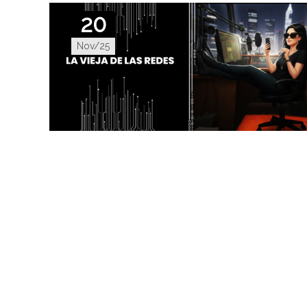
20
Nov/25