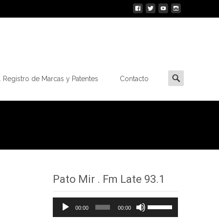
Buscar
 Registro de Marcas y Patentes
Contacto
por:
Pato Mir . Fm Late 93.1
Reproductor
Utiliza
00:00
00:00
de
las