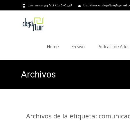
Llámanos: 54 9 11 6130-0438
Escríbenos: dejafluir@gmail.
Saltar
al
Home
En vivo
Podcast de Arte, 
contenido
Archivos
Archivos de la etiqueta: comunica