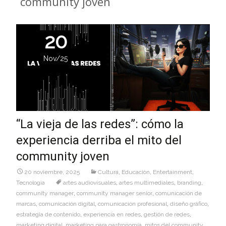
community joven
20
Nov/25
“La vieja de las redes”: cómo la
experiencia derriba el mito del
community joven
20 noviembre, 2025
Cultura
,
Educaciòn
,
Entertainment
,
Tecnologìa
artes audiovisuales
,
artes multimediales
,
branding
,
community manager
,
community manager senior
,
comunicación de
marcas
,
comunicación digital
,
comunicación profesional
,
diseño gráfico
,
estrategia de contenido
,
experiencia en redes
,
gestión de redes
,
marketing digital
,
marketing para gastronomía
,
mitos del community