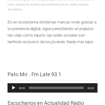
joven
,
producción audiovisual
,
profesional senior
,
redes sociales
,
storytelling
En un ecosistema donde las marcas viven gracias a
su presencia digital. sigue persistiendo un prejuicio
tan viejo como injusto: las redes sociales son
territorio exclusivo de los jóvenes. Nada más lejos
Leer más…
Pato Mir . Fm Late 93.1
Reproductor
00:00
00:00
de
audio
Escuchanos en Actualidad Radio