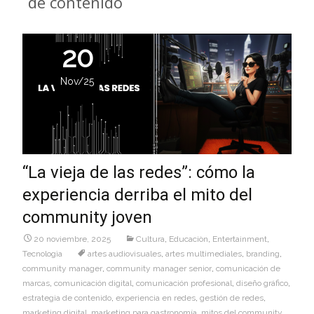
de contenido
20
Nov/25
“La vieja de las redes”: cómo la
experiencia derriba el mito del
community joven
20 noviembre, 2025
Cultura
,
Educaciòn
,
Entertainment
,
Tecnologìa
artes audiovisuales
,
artes multimediales
,
branding
,
community manager
,
community manager senior
,
comunicación de
marcas
,
comunicación digital
,
comunicación profesional
,
diseño gráfico
,
estrategia de contenido
,
experiencia en redes
,
gestión de redes
,
marketing digital
,
marketing para gastronomía
,
mitos del community