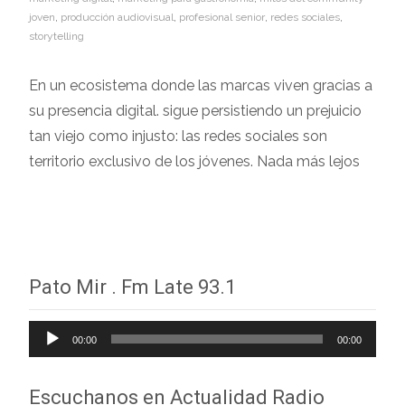
joven
,
producción audiovisual
,
profesional senior
,
redes sociales
,
storytelling
En un ecosistema donde las marcas viven gracias a
su presencia digital. sigue persistiendo un prejuicio
tan viejo como injusto: las redes sociales son
territorio exclusivo de los jóvenes. Nada más lejos
Leer más…
Pato Mir . Fm Late 93.1
Reproductor
00:00
00:00
de
audio
Escuchanos en Actualidad Radio