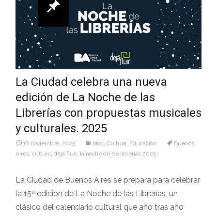
La Ciudad celebra una nueva
edición de La Noche de las
Librerías con propuestas musicales
y culturales. 2025
18 noviembre, 2025
blog
,
Cultura
,
Educaciòn
Buenos
Aires
,
cultura
,
deja fluir
,
la noche de las librerias 2025
La Ciudad de Buenos Aires se prepara para celebrar
la 15ª edición de La Noche de las Librerías, un
clásico del calendario cultural que año tras año