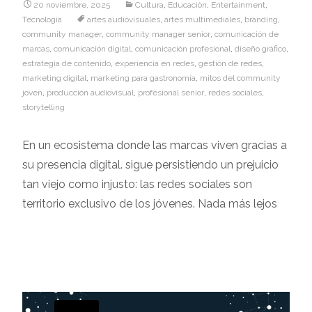
20 noviembre, 2025
Cultura
,
Educaciòn
,
Entertainment
,
Tecnologìa
artes audiovisuales
,
artes multimediales
,
branding
,
community manager
,
community manager senior
,
comunicación de
marcas
,
comunicación digital
,
comunicación profesional
,
diseño gráfico
,
estrategia de contenido
,
experiencia en redes
,
gestión de redes
,
marketing digital
,
marketing para gastronomía
,
mitos del community
joven
,
producción audiovisual
,
profesional senior
,
redes sociales
,
storytelling
En un ecosistema donde las marcas viven gracias a
su presencia digital. sigue persistiendo un prejuicio
tan viejo como injusto: las redes sociales son
territorio exclusivo de los jóvenes. Nada más lejos
Leer más…