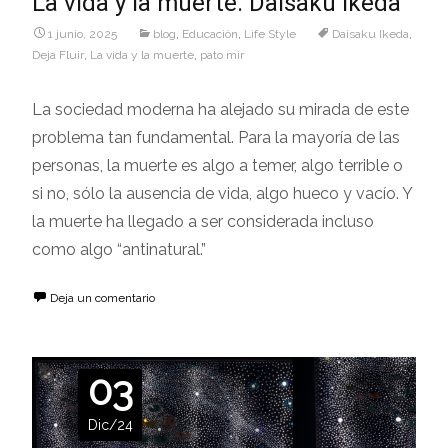
La vida y la muerte. Daisaku Ikeda
1 junio, 2025
blog
,
Educaciòn
,
Life Style
Daisaku Ikeda
,
Deja Fluir
,
La vida y la muerte
,
pato mir
La sociedad moderna ha alejado su mirada de este
problema tan fundamental. Para la mayoría de las
personas, la muerte es algo a temer, algo terrible o
si no, sólo la ausencia de vida, algo hueco y vacío. Y
la muerte ha llegado a ser considerada incluso
como algo “antinatural.”
Deja un comentario
03
Dic/24