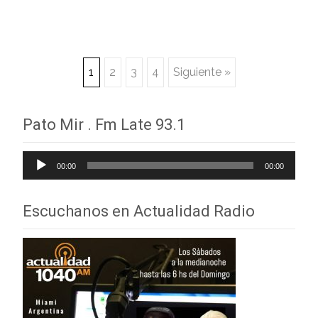
Navegación
1
2
3
4
Siguiente »
de
Pato Mir . Fm Late 93.1
entradas
Reproductor
00:00
00:00
de
audio
Escuchanos en Actualidad Radio