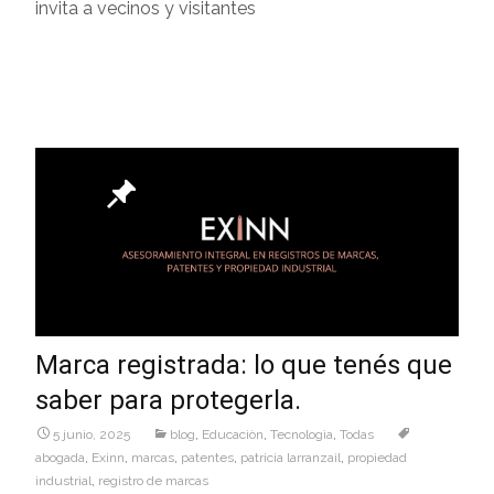
invita a vecinos y visitantes
Leer más…
Marca registrada: lo que tenés que
saber para protegerla.
5 junio, 2025
blog
,
Educaciòn
,
Tecnologìa
,
Todas
abogada
,
Exinn
,
marcas
,
patentes
,
patricia larranzail
,
propiedad
industrial
,
registro de marcas