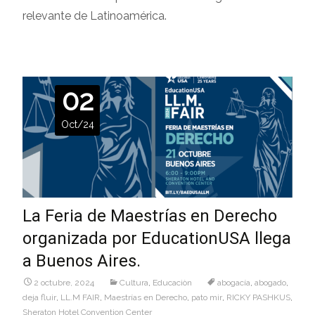
relevante de Latinoamérica.
02
Oct/24
La Feria de Maestrías en Derecho
organizada por EducationUSA llega
a Buenos Aires.
2 octubre, 2024
Cultura
,
Educaciòn
abogacía
,
abogado
,
deja fluir
,
LL.M FAIR
,
Maestrías en Derecho
,
pato mir
,
RICKY PASHKUS
,
Sheraton Hotel Convention Center