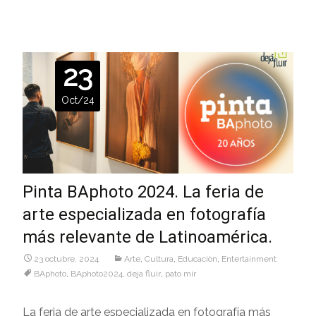
23
Oct/24
Pinta BAphoto 2024. La feria de
arte especializada en fotografía
más relevante de Latinoamérica.
23 octubre, 2024
Arte
,
Cultura
,
Educaciòn
,
Entertainment
BAphoto
,
BAphoto2024
,
deja fluir
,
pato mir
La feria de arte especializada en fotografía más