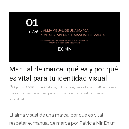
01
Jun/26
Manual de marca: qué es y por qué
es vital para tu identidad visual
1 junio, 2026
Cultura
,
Educaciòn
,
Tecnologìa
empresa
,
Exinn
,
marcas
,
patentes
,
pato mir
,
patricia Larraizal
,
propiedad
industrial
El alma visual de una marca: por qué es vital
respetar el manual de marca por Patricia Mir En un