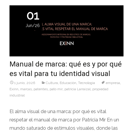
01
Jun/26
Manual de marca: qué es y por qué
es vital para tu identidad visual
1 junio, 2026
Cultura
,
Educaciòn
,
Tecnologìa
empresa
,
Exinn
,
marcas
,
patentes
,
pato mir
,
patricia Larraizal
,
propiedad
industrial
El alma visual de una marca: por qué es vital
respetar el manual de marca por Patricia Mir En un
mundo saturado de estímulos visuales, donde las