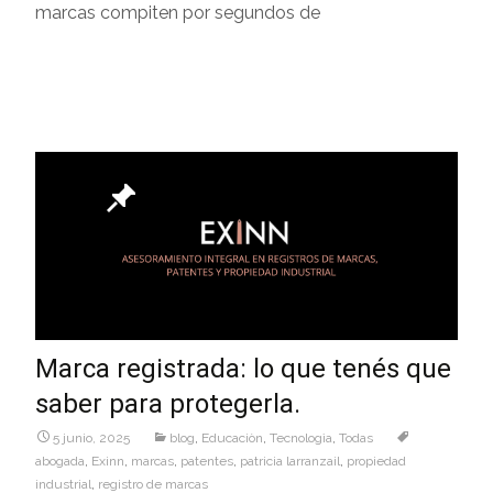
marcas compiten por segundos de
Leer más…
Marca registrada: lo que tenés que
saber para protegerla.
5 junio, 2025
blog
,
Educaciòn
,
Tecnologìa
,
Todas
abogada
,
Exinn
,
marcas
,
patentes
,
patricia larranzail
,
propiedad
industrial
,
registro de marcas