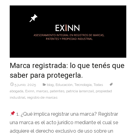
Marca registrada: lo que tenés que
saber para protegerla.
5 junio, 2025
blog
,
Educaciòn
,
Tecnologìa
,
Todas
abogada
,
Exinn
,
marcas
,
patentes
,
patricia larranzail
,
propiedad
industrial
,
registro de marcas
1. ¿Qué implica registrar una marca? Registrar
una marca es el acto jurídico mediante el cual se
adquiere el derecho exclusivo de uso sobre un