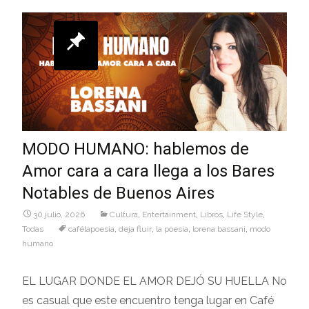
MODO HUMANO: hablemos de
Amor cara a cara llega a los Bares
Notables de Buenos Aires
30 julio, 2026
Cultura
,
Entertainment
,
Libros
,
Life Style
,
Todas
cafélapoesia
,
deja fluir
,
la poesia
,
lorena bassani
,
modo
humano
EL LUGAR DONDE EL AMOR DEJÓ SU HUELLA No
es casual que este encuentro tenga lugar en Café