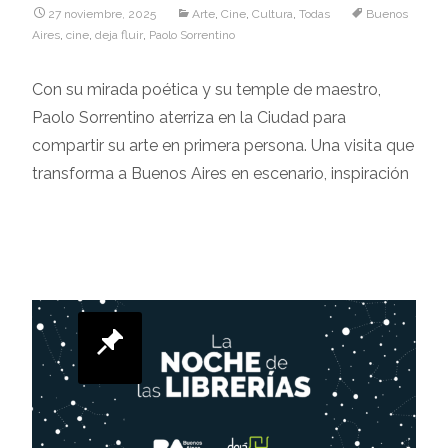
27 noviembre, 2025
Arte
,
Cine
,
Cultura
,
Todas
Buenos
Aires
,
cine
,
deja fluir
,
Paolo Sorrentino
Con su mirada poética y su temple de maestro,
Paolo Sorrentino aterriza en la Ciudad para
compartir su arte en primera persona. Una visita que
transforma a Buenos Aires en escenario, inspiración
Leer más…