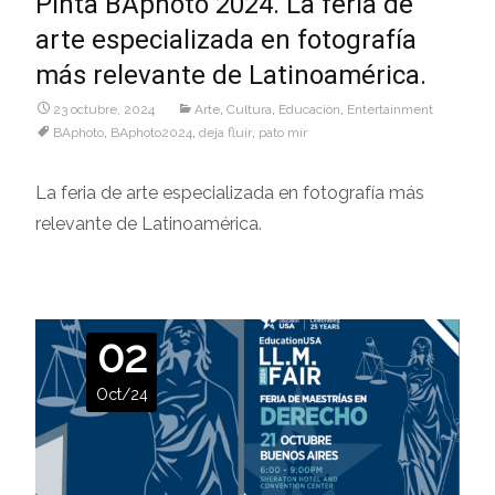
Pinta BAphoto 2024. La feria de
arte especializada en fotografía
más relevante de Latinoamérica.
23 octubre, 2024
Arte
,
Cultura
,
Educaciòn
,
Entertainment
BAphoto
,
BAphoto2024
,
deja fluir
,
pato mir
La feria de arte especializada en fotografía más
relevante de Latinoamérica.
02
Oct/24