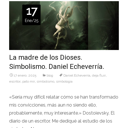
17
Ene/25
La madre de los Dioses.
Simbolismo. Daniel Echeverría.
17 enero, 2025
blog
Daniel Echeverría
,
deja fluir
,
escritor
,
pato mir
,
simbolismo
,
simbologia
«Sería muy difícil relatar cómo se han transformado
mis convicciones, más aun no siendo ello,
probablemente, muy interesante.» Dostoievsky, El
diario de un escritor. Me dediqué al estudio de los