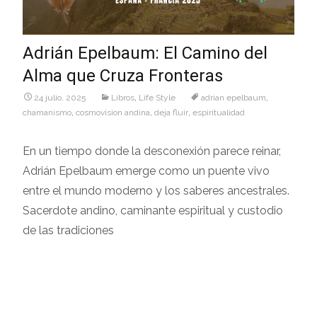
Adrián Epelbaum: El Camino del
Alma que Cruza Fronteras
24 julio, 2025
Libros
,
Life Style
adrian epelbaum
,
chamanismo
,
cosmovision andina
,
deja fluir
,
espiritualidad
En un tiempo donde la desconexión parece reinar,
Adrián Epelbaum emerge como un puente vivo
entre el mundo moderno y los saberes ancestrales.
Sacerdote andino, caminante espiritual y custodio
de las tradiciones
Leer más…