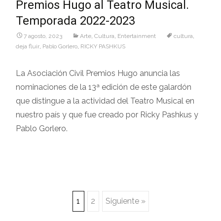
Premios Hugo al Teatro Musical.
Temporada 2022-2023
7 agosto, 2023
Arte
,
Cultura
,
Entertainment
cultura
,
deja fluir
,
Pablo Gorlero
,
RICKY PASHKUS
La Asociación Civil Premios Hugo anuncia las
nominaciones de la 13ª edición de este galardón
que distingue a la actividad del Teatro Musical en
nuestro país y que fue creado por Ricky Pashkus y
Pablo Gorlero.
Navegación
1
2
Siguiente »