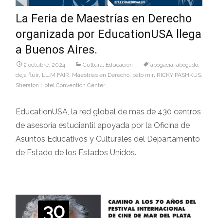
La Feria de Maestrías en Derecho
organizada por EducationUSA llega
a Buenos Aires.
2 octubre, 2024
Cultura
,
Educaciòn
abogacía
,
abogado
,
deja fluir
,
LL.M FAIR
,
Maestrías en Derecho
,
pato mir
,
RICKY PASHKUS
,
Sheraton Hotel Convention Center
EducationUSA, la red global de más de 430 centros
de asesoría estudiantil apoyada por la Oficina de
Asuntos Educativos y Culturales del Departamento
de Estado de los Estados Unidos.
30