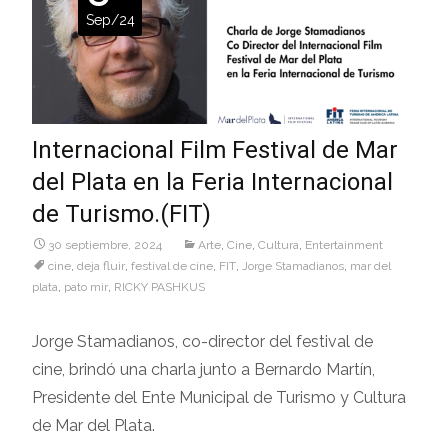
Sep/24
Internacional Film Festival de Mar
del Plata en la Feria Internacional
de Turismo.(FIT)
30 septiembre, 2024
Arte
,
Cine
,
Cultura
,
Entertainment
cine
,
deja fluir
,
festival de cine
,
FIT
,
Jorge Stamadianos
,
mar del
plata
,
pato mir
,
RICKY PASHKUS
Jorge Stamadianos, co-director del festival de
cine, brindó una charla junto a Bernardo Martín,
Presidente del Ente Municipal de Turismo y Cultura
de Mar del Plata.