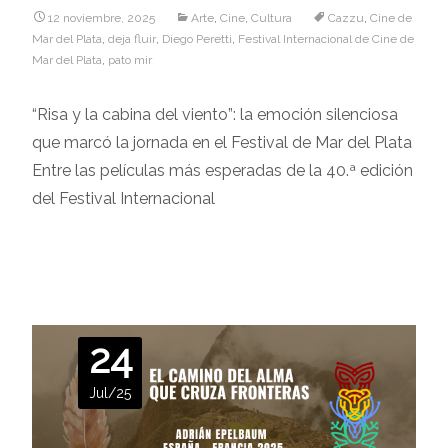
12 noviembre, 2025
Arte
,
Cine
,
Cultura
Cazzu
,
Cine de
Mar del Plata
,
deja fluir
,
Diego Peretti
,
Festival Internacional de Cine de
Mar del Plata
,
pato mir
“Risa y la cabina del viento”: la emoción silenciosa
que marcó la jornada en el Festival de Mar del Plata
Entre las películas más esperadas de la 40.ª edición
del Festival Internacional
Leer más…
24
Jul/25