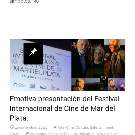
símbolos. No
Leer más…
Emotiva presentación del Festival
Internacional de Cine de Mar del
Plata.
12 noviembre, 2024
Arte
,
Cine
,
Cultura
,
Entertainment
,
Todas
Argentina
,
cine
,
deja fluir
,
mar del plata
,
miguelius
,
mr