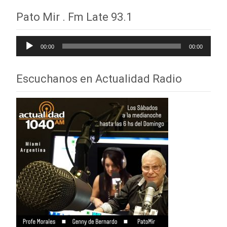
de
Pato Mir . Fm Late 93.1
entradas
Reproductor
00:00
00:00
de
audio
Escuchanos en Actualidad Radio