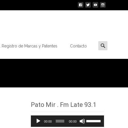
Buscar
 Registro de Marcas y Patentes
Contacto
por:
Pato Mir . Fm Late 93.1
Reproductor
Utiliza
00:00
00:00
de
las