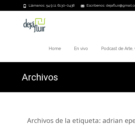
Llámanos: 54 9 11 6130-0438
Escríbenos: dejafluir@gmail.
Saltar
al
Home
En vivo
Podcast de Arte, 
contenido
Archivos
Archivos de la etiqueta: adrian e