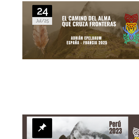
24
Jul/25