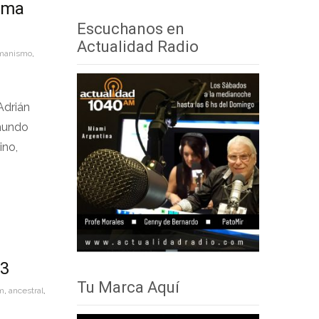
lma
audio
teclas
Escuchanos en
de
Actualidad Radio
manismo
,
flecha
arriba/abajo
para
Adrián
aumentar
mundo
o
ino,
disminuir
el
volumen.
23
Tu Marca Aquí
m
,
ancestral
,