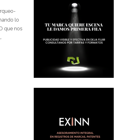
Arqueo-
mando lo
NO que nos
.