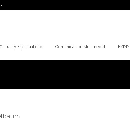
com
Cultura y Espiritualidad
Comunicación Multimedial
EXINN.
pelbaum