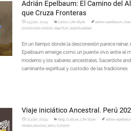
Adrián Epelbaum: El Camino del A
que Cruza Fronteras
24 julio, 2025
Libros
,
Life Style
adrian epelbaum
,
cha
cosmovision andina
,
deja fluir
,
espiritualidad
En un tiempo donde la desconexión parece reinar, 
Epelbaum emerge como un puente vivo entre el 
moderno y los saberes ancestrales. Sacerdote and
caminante espiritual y custodio de las tradiciones
Leer más…
Viaje iniciático Ancestral. Perú 20
12 julio, 2024
blog
,
Cultura
,
Life Style
adrian epelbau
nicolas pauccar
,
peru
,
turismo