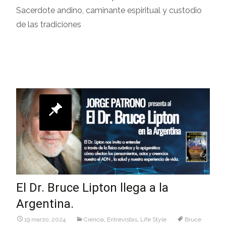
Sacerdote andino, caminante espiritual y custodio
de las tradiciones
Leer más…
El Dr. Bruce Lipton llega a la
Argentina.
19 marzo, 2024
Ciencia
,
Entrevistas
,
Life Style
Bruce