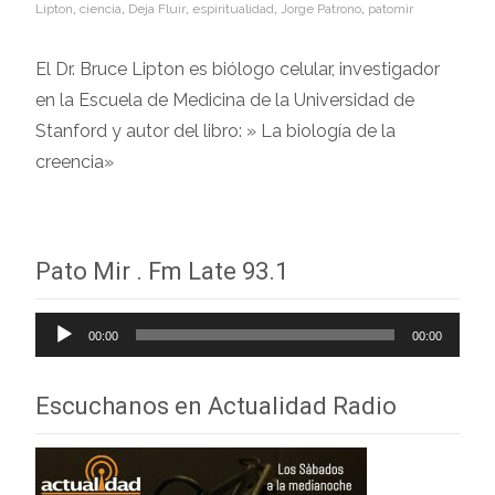
Lipton
,
ciencia
,
Deja Fluir
,
espiritualidad
,
Jorge Patrono
,
patomir
El Dr. Bruce Lipton es biólogo celular, investigador
en la Escuela de Medicina de la Universidad de
Stanford y autor del libro: » La biología de la
creencia»
Pato Mir . Fm Late 93.1
Reproductor
00:00
00:00
de
audio
Escuchanos en Actualidad Radio