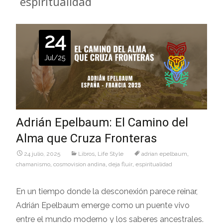
espiritualidad
24
Jul/25
Adrián Epelbaum: El Camino del
Alma que Cruza Fronteras
24 julio, 2025
Libros
,
Life Style
adrian epelbaum
,
chamanismo
,
cosmovision andina
,
deja fluir
,
espiritualidad
En un tiempo donde la desconexión parece reinar,
Adrián Epelbaum emerge como un puente vivo
entre el mundo moderno y los saberes ancestrales.