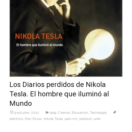
Los Diarios perdidos de Nikola
Tesla. El hombre que iluminó al
Mundo
9 octubre, 2021
blog
,
Ciencia
,
Educaciòn
,
Tecnologìa
electrico
,
Elon Musk
,
Nikola Tesla
,
pato mir
,
podcast
,
web