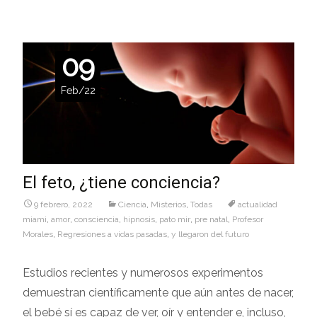
09
Feb/22
El feto, ¿tiene conciencia?
9 febrero, 2022
Ciencia
,
Misterios
,
Todas
actualidad
miami
,
amor
,
consciencia
,
hipnosis
,
pato mir
,
pre natal
,
Profesor
Morales
,
Regresiones a vidas pasadas
,
y llegaron del futuro
Estudios recientes y numerosos experimentos
demuestran científicamente que aún antes de nacer,
el bebé sí es capaz de ver, oír y entender e, incluso,