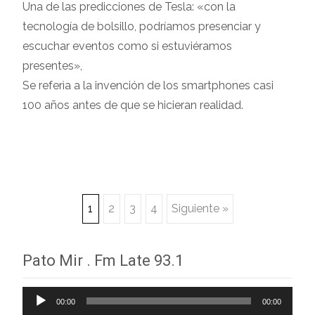
Una de las predicciones de Tesla: «con la
tecnología de bolsillo, podríamos presenciar y
escuchar eventos como si estuviéramos
presentes»,
Se referìa a la invención de los smartphones casi
100 años antes de que se hicieran realidad.
Navegación
1
2
3
4
Siguiente »
de
Pato Mir . Fm Late 93.1
entradas
Reproductor
00:00
00:00