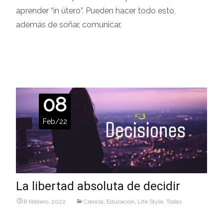
aprender “in útero”. Pueden hacer todo esto,
además de soñar, comunicar,
Leer más…
08
Feb/22
La libertad absoluta de decidir
8 febrero, 2022
Ciencia
,
Educaciòn
,
Life Style
,
Todas