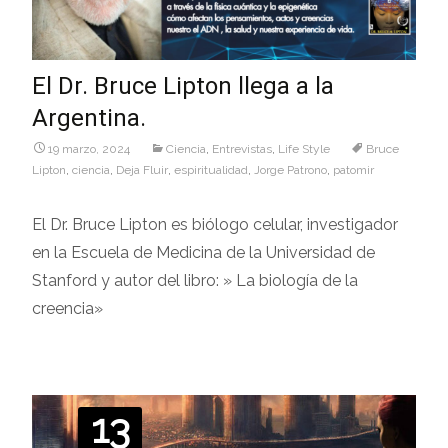
El Dr. Bruce Lipton llega a la
Argentina.
19 marzo, 2024
Ciencia
,
Entrevistas
,
Life Style
Bruce
Lipton
,
ciencia
,
Deja Fluir
,
espiritualidad
,
Jorge Patrono
,
patomir
El Dr. Bruce Lipton es biólogo celular, investigador
en la Escuela de Medicina de la Universidad de
Stanford y autor del libro: » La biología de la
creencia»
13