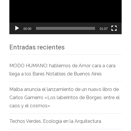
00:00
01:07
Entradas recientes
MODO HUMANO: hablemos de Amor cara a cara
llega a los Bares Notables de Buenos Aires
Malba anuncia el lanzamiento de un nuevo libro de
Carlos Gamerro «Los laberintos de Borges: entre el
caos y el cosmos»
Techos Verdes. Ecología en la Arquitectura