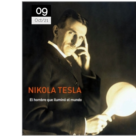
09
Oct/21