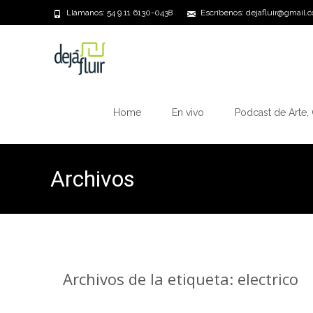
Llámanos: 54 9 11 6130-0438
Escríbenos: dejafluir@gmail.
Saltar
al
Home
En vivo
Podcast de Arte, 
contenido
Archivos
Archivos de la etiqueta: electrico