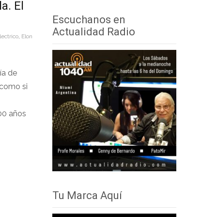
a. El
audio
teclas
Escuchanos en
de
Actualidad Radio
lectrico
,
Elon
flecha
arriba/abajo
para
ía de
aumentar
 como si
o
disminuir
100 años
el
volumen.
Tu Marca Aquí