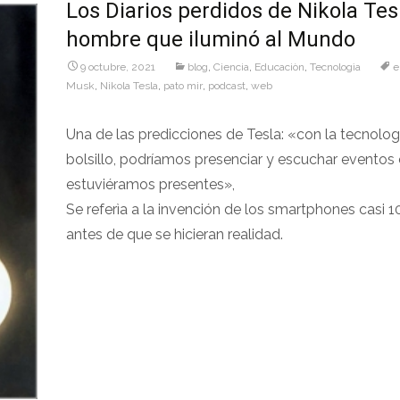
Los Diarios perdidos de Nikola Tesl
hombre que iluminó al Mundo
9 octubre, 2021
blog
,
Ciencia
,
Educaciòn
,
Tecnologìa
e
Musk
,
Nikola Tesla
,
pato mir
,
podcast
,
web
Una de las predicciones de Tesla: «con la tecnolog
bolsillo, podríamos presenciar y escuchar eventos
estuviéramos presentes»,
Se referìa a la invención de los smartphones casi 
antes de que se hicieran realidad.