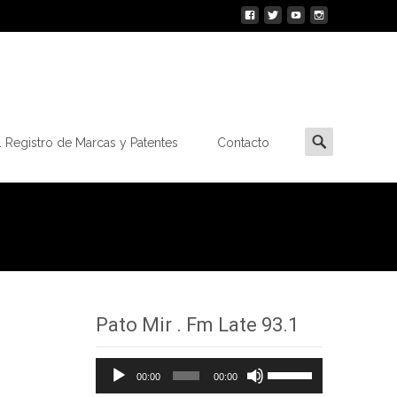
Buscar
 Registro de Marcas y Patentes
Contacto
por:
Pato Mir . Fm Late 93.1
Reproductor
Utiliza
00:00
00:00
de
las