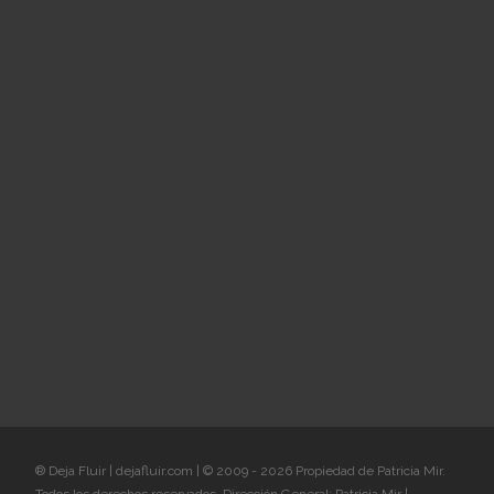
® Deja Fluir | dejafluir.com | © 2009 - 2026 Propiedad de Patricia Mir.
Todos los derechos reservados. Dirección General: Patricia Mir |