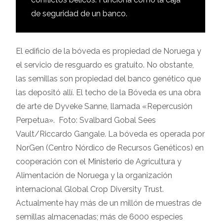
de seguridad de un banco.
El edificio de la bóveda es propiedad de Noruega y
el servicio de resguardo es gratuito. No obstante,
las semillas son propiedad del banco genético que
las depositó allí. El techo de la Bóveda es una obra
de arte de Dyveke Sanne, llamada «Repercusión
Perpetua». Foto: Svalbard Gobal Sees
Vault/Riccardo Gangale. La bóveda es operada por
NorGen (Centro Nórdico de Recursos Genéticos) en
cooperación con el Ministerio de Agricultura y
Alimentación de Noruega y la organización
internacional Global Crop Diversity Trust.
Actualmente hay más de un millón de muestras de
semillas almacenadas; más de 6000 especies