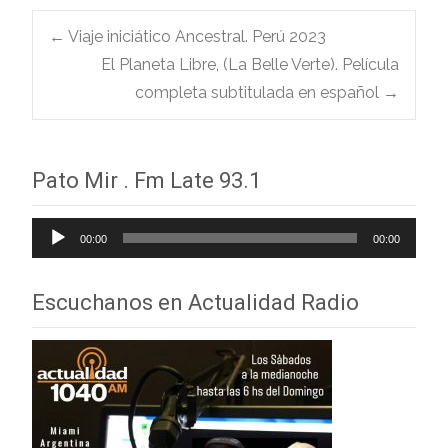
Navegación
←
Viaje iniciático Ancestral. Perú 2023
El Planeta Libre, (La Belle Verte). Película
completa subtitulada en español
→
de
entradas
Pato Mir . Fm Late 93.1
Reproductor
00:00
00:00
de
audio
Escuchanos en Actualidad Radio