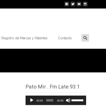
Buscar
 Registro de Marcas y Patentes
Contacto
por:
Pato Mir . Fm Late 93.1
Reproductor
Utiliza
00:00
00:00
de
las