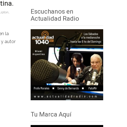
tina.
audio
teclas
Escuchanos en
Lipton
,
de
Actualidad Radio
flecha
arriba/abajo
en la
para
 y autor
aumentar
o
disminuir
el
volumen.
Tu Marca Aquí