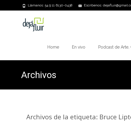
Llámanos: 54 9 11 6130-0438
Escríbenos: dejafluir@gmail.
Saltar
al
Home
En vivo
Podcast de Arte, 
contenido
Archivos
Archivos de la etiqueta: Bruce Lip