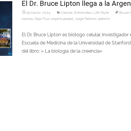
El Dr. Bruce Lipton llega a la Argen
19 marzo, 2024
Ciencia
,
Entrevistas
,
Life Style
Bruce 
ciencia
,
Deja Fluir
,
espiritualidad
,
Jorge Patrono
,
patomir
El Dr. Bruce Lipton es biólogo celular, investigador 
Escuela de Medicina de la Universidad de Stanford
del libro: » La biología de la creencia»