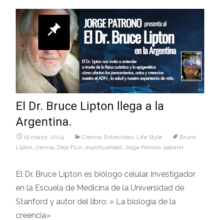
El Dr. Bruce Lipton llega a la
Argentina.
19 marzo, 2024
Ciencia
,
Entrevistas
,
Life Style
Bruce
Lipton
,
ciencia
,
Deja Fluir
,
espiritualidad
,
Jorge Patrono
,
patomir
El Dr. Bruce Lipton es biólogo celular, investigador
en la Escuela de Medicina de la Universidad de
Stanford y autor del libro: » La biología de la
creencia»