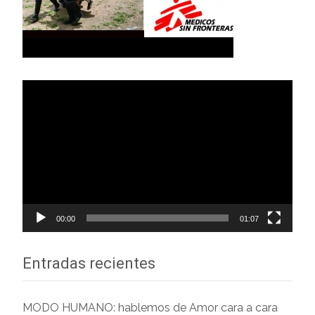
Reproductor
de
vídeo
00:00
01:07
Entradas recientes
MODO HUMANO: hablemos de Amor cara a cara