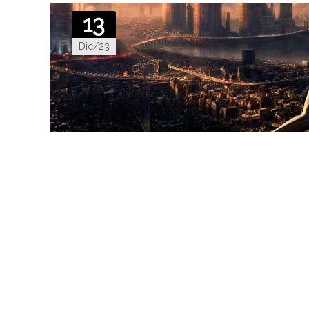
13
Dic/23