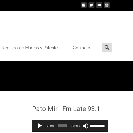
Buscar
 Registro de Marcas y Patentes
Contacto
por:
Pato Mir . Fm Late 93.1
Reproductor
Utiliza
00:00
00:00
de
las