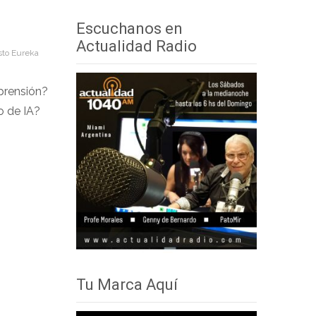
audio
teclas
Escuchanos en
de
Actualidad Radio
sto Eureka
flecha
arriba/abajo
prensión?
para
o de IA?
aumentar
o
disminuir
el
volumen.
Tu Marca Aquí