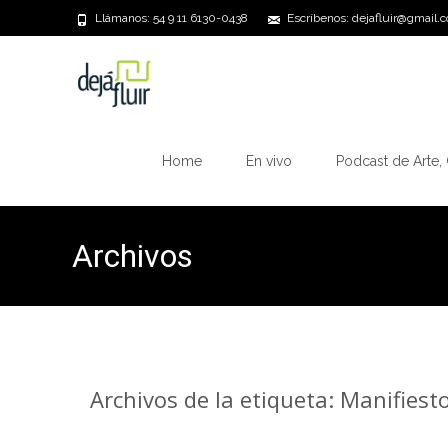
Llámanos: 54 9 11 6130-0438
Escríbenos: dejafluir@gmail.
Saltar
al
Home
En vivo
Podcast de Arte, 
contenido
Archivos
Archivos de la etiqueta: Manifiest