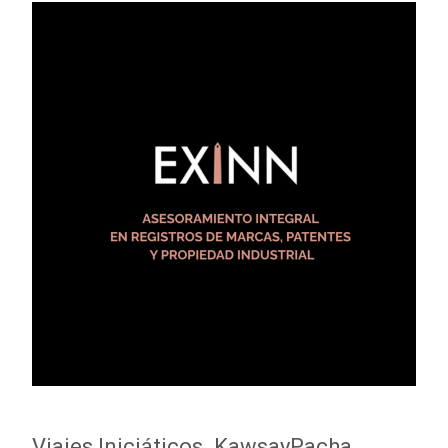
Viajes Iniciáticos. KawsayPacha