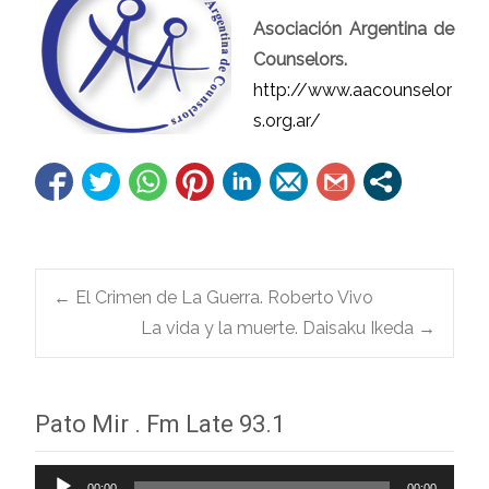
Asociación Argentina de
Counselors.
http://www.aacounselor
s.org.ar/
Navegación
←
El Crimen de La Guerra. Roberto Vivo
La vida y la muerte. Daisaku Ikeda
→
de
Pato Mir . Fm Late 93.1
entradas
Reproductor
00:00
00:00