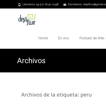
Llámanos: 54 9 11 6130-0438
Escríbenos: dejafluir@gmail.
Saltar
al
Home
En vivo
Podcast de Arte, 
contenido
Archivos
Archivos de la etiqueta: peru