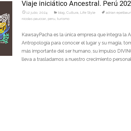
Viaje iniciático Ancestral. Perú 20
12 julio, 2024
blog
,
Cultura
,
Life Style
adrian epelbau
nicolas pauccar
,
peru
,
turismo
KawsayPacha es la única empresa que integra la 
Antropología para conocer el lugar y su magia, to
más importante del ser humano, su impulso DIVI
lleva a trasladarnos a nuestro crecimiento personal