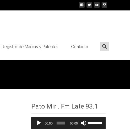
Buscar
 Registro de Marcas y Patentes
Contacto
por:
Pato Mir . Fm Late 93.1
Reproductor
Utiliza
00:00
00:00
de
las