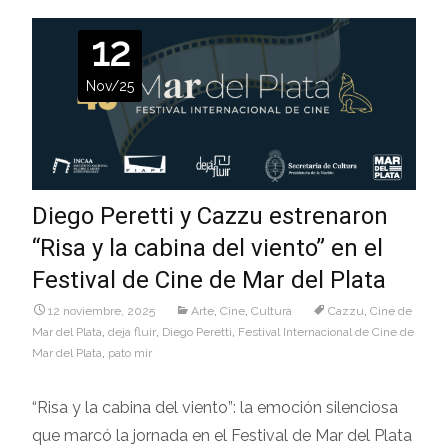
12
Nov/25
Diego Peretti y Cazzu estrenaron
“Risa y la cabina del viento” en el
Festival de Cine de Mar del Plata
12 noviembre, 2025
Arte
,
Cine
,
Cultura
Cazzu
,
Cine de
Mar del Plata
,
deja fluir
,
Diego Peretti
,
Festival Internacional de Cine de
Mar del Plata
,
pato mir
“Risa y la cabina del viento”: la emoción silenciosa
que marcó la jornada en el Festival de Mar del Plata