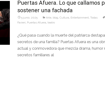
Puertas Afuera. Lo que callamos p
sostener una fachada
5 junio, 2025
Arte
,
blog
,
Cultura
,
Entertainment
,
Todas
Favieri
,
Puertas Afuera
,
teatro
¿Qué pasa cuando la muerte del patriarca destapa
secretos de una familia? Puertas Afuera es una obr
actual y conmovedora que mezcla drama, humor 
secretos familiares al
Leer más…