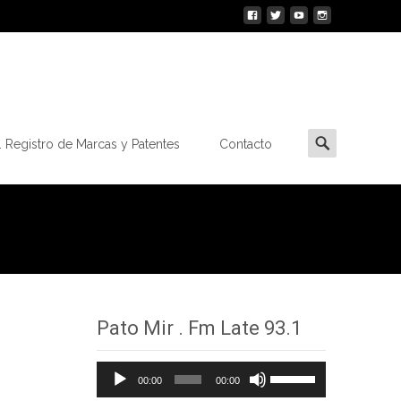
Buscar
 Registro de Marcas y Patentes
Contacto
por:
Pato Mir . Fm Late 93.1
Reproductor
Utiliza
00:00
00:00
de
las