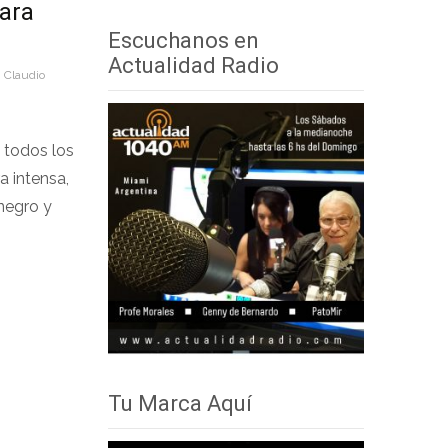
ara
audio
teclas
Escuchanos en
de
Actualidad Radio
Claudio
flecha
arriba/abajo
para
 todos los
aumentar
a intensa,
o
negro y
disminuir
el
volumen.
Tu Marca Aquí