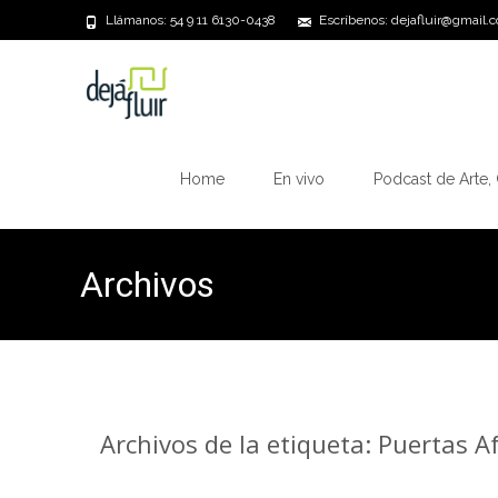
Llámanos: 54 9 11 6130-0438
Escríbenos: dejafluir@gmail.
Saltar
al
Home
En vivo
Podcast de Arte, 
contenido
Archivos
Archivos de la etiqueta: Puertas A