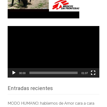
Reproductor
de
vídeo
00:00
01:07
Entradas recientes
MODO HUMANO: hablemos de Amor cara a cara