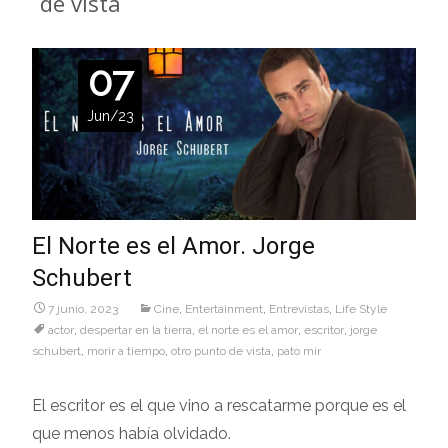
de vista
07
Jun/23
El Norte es el Amor. Jorge
Schubert
7 junio, 2023
Cine
,
Entertainment
,
Entrevistas
,
Life Style
actor
,
despertar en la tierra
,
el norte es el amor
,
escritor
,
jorge
schubert
,
morir a tiempo
,
otro punto de vista
,
pato mir
El escritor es el que vino a rescatarme porque es el
que menos había olvidado.