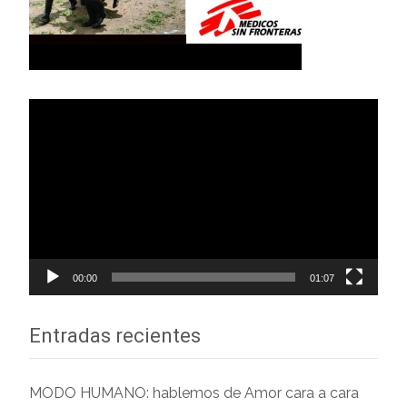
Reproductor
de
vídeo
00:00
01:07
Entradas recientes
MODO HUMANO: hablemos de Amor cara a cara