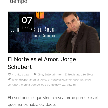
tiempo
07
Jun/23
El Norte es el Amor. Jorge
Schubert
7 junio, 2023
Cine
,
Entertainment
,
Entrevistas
,
Life Style
actor
,
despertar en la tierra
,
el norte es el amor
,
escritor
,
jorge
schubert
,
morir a tiempo
,
otro punto de vista
,
pato mir
El escritor es el que vino a rescatarme porque es el
que menos había olvidado.