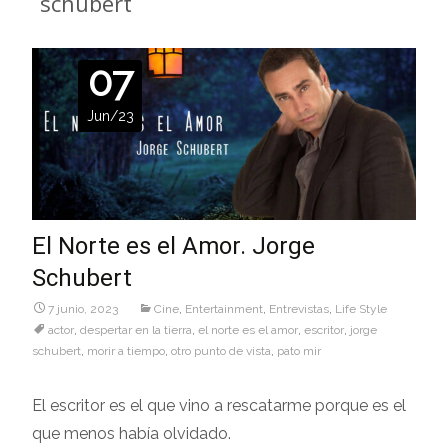
schubert
07
Jun/23
El Norte es el Amor. Jorge
Schubert
7 junio, 2023
Cine
,
Entertainment
,
Entrevistas
,
Life Style
actor
,
despertar en la tierra
,
el norte es el amor
,
escritor
,
jorge
schubert
,
morir a tiempo
,
otro punto de vista
,
pato mir
El escritor es el que vino a rescatarme porque es el
que menos había olvidado.