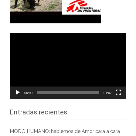
Reproductor
de
vídeo
00:00
01:07
Entradas recientes
MODO HUMANO: hablemos de Amor cara a cara