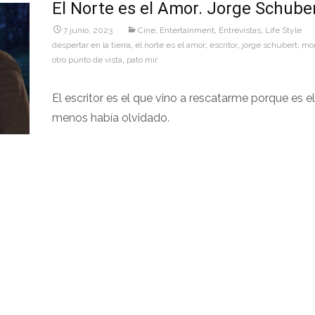
El Norte es el Amor. Jorge Schube
7 junio, 2023
Cine
,
Entertainment
,
Entrevistas
,
Life Style
despertar en la tierra
,
el norte es el amor
,
escritor
,
jorge schubert
,
mor
otro punto de vista
,
pato mir
El escritor es el que vino a rescatarme porque es e
menos había olvidado.