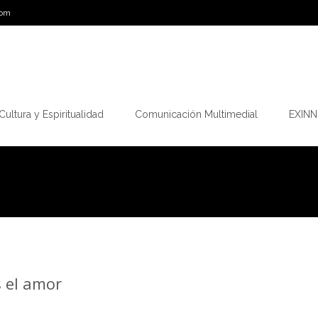
com
Cultura y Espiritualidad
Comunicación Multimedial
EXINN.
s el amor