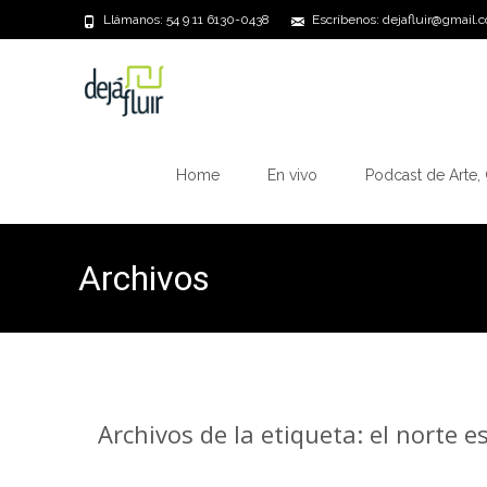
Llámanos: 54 9 11 6130-0438
Escríbenos: dejafluir@gmail.
Saltar
al
Home
En vivo
Podcast de Arte, 
contenido
Archivos
Archivos de la etiqueta: el norte e