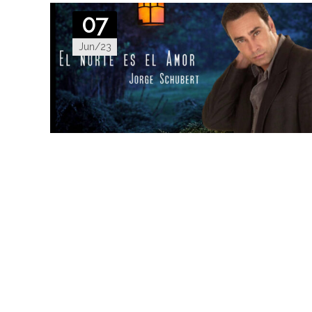
07
Jun/23