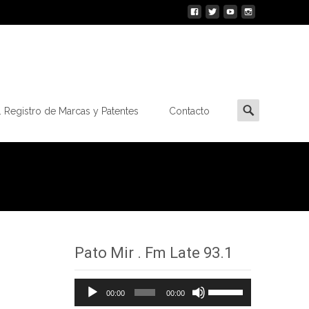
Buscar
 Registro de Marcas y Patentes
Contacto
por:
Pato Mir . Fm Late 93.1
Reproductor
Utiliza
00:00
00:00
de
las