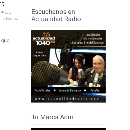
rt
audio
teclas
Escuchanos en
actor
,
de
Actualidad Radio
ir a tiempo
,
flecha
arriba/abajo
para
l que
aumentar
o
disminuir
el
volumen.
Tu Marca Aquí