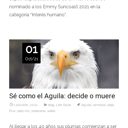
nominado a los Emmy Suncoast 2021 en la
categoría “Interés humano”.
01
Oct/21
Sé como el Aguila: decide o muere
1 octubre, 2021
blog
,
Life Style
Aguila
,
cambios
,
deja
fluir
,
pato mir
,
preoceso
,
soltar
Al llegar a los 40 años sus plumas comienzan a ser