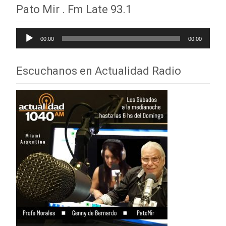
de
Pato Mir . Fm Late 93.1
entradas
Reproductor
00:00
00:00
de
audio
Escuchanos en Actualidad Radio