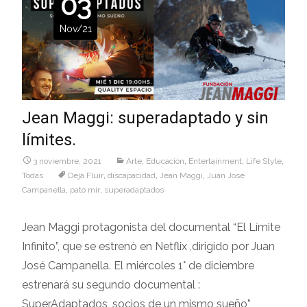
03
Nov/21
Jean Maggi: superadaptado y sin
límites.
3 noviembre, 2021
Arte
,
Educaciòn
,
Entertainment
,
Life Style
,
Todas
Deja Fluir
,
discapacidad
,
Jean Maggi
,
Juan José
Campanella
,
pato mir
,
superadaptados
Jean Maggi protagonista del documental “El Límite
Infinito”, que se estrenò en Netflix ,dirigido por Juan
José Campanella. El miércoles 1° de diciembre
estrenará su segundo documental :
SuperAdaptados, socios de un mismo sueño”,