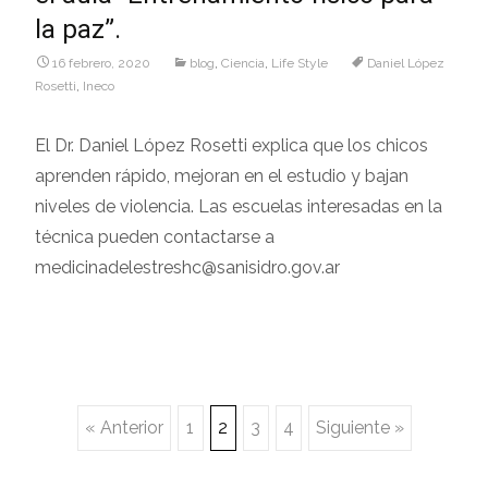
la paz”.
16 febrero, 2020
blog
,
Ciencia
,
Life Style
Daniel López
Rosetti
,
Ineco
El Dr. Daniel López Rosetti explica que los chicos
aprenden rápido, mejoran en el estudio y bajan
niveles de violencia. Las escuelas interesadas en la
técnica pueden contactarse a
medicinadelestreshc@sanisidro.gov.ar
Navegación
« Anterior
1
2
3
4
Siguiente »