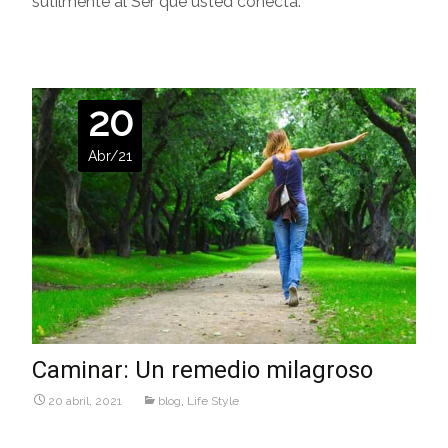
sutilmente al Ser que usted conecta.
20
Abr/21
Caminar: Un remedio milagroso
20 abril, 2021
blog
,
Life Style