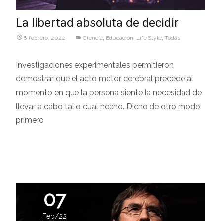
La libertad absoluta de decidir
8 febrero, 2022
Ciencia
,
Educaciòn
,
Life Style
,
Todas
Investigaciones experimentales permitieron
demostrar que el acto motor cerebral precede al
momento en que la persona siente la necesidad de
llevar a cabo tal o cual hecho. Dicho de otro modo:
primero
Leer más…
07
Feb/22