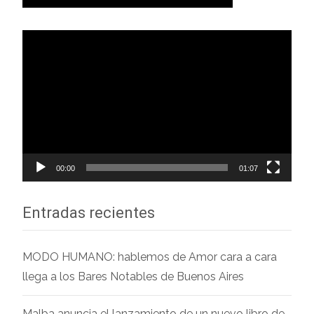
Reproductor
de
vídeo
00:00
01:07
Entradas recientes
MODO HUMANO: hablemos de Amor cara a cara
llega a los Bares Notables de Buenos Aires
Malba anuncia el lanzamiento de un nuevo libro de