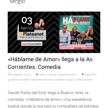
sergio
03
Ago/23
«Háblame de Amor» llega a la Av.
Corrientes. Comedia
3 agosto, 2023
Arte
,
Cultura
,
Entertainment
deja fluir
,
gustavo corvalán
,
hablame de amor
,
Roberto sergio
,
Sofia Cancela
Desde Punta del Este, llega a Buenos Aires, la
comedia: «Háblame de amor». Una experiencia
teatral donde la risa será tu compañera de principio