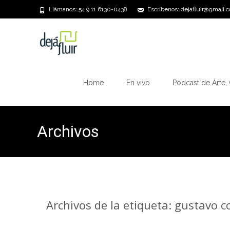
Llámanos: 54 9 11 6130-0438
Escríbenos: dejafluir@gmail.
Saltar
al
Home
En vivo
Podcast de Arte, 
contenido
Archivos
Archivos de la etiqueta: gustavo c