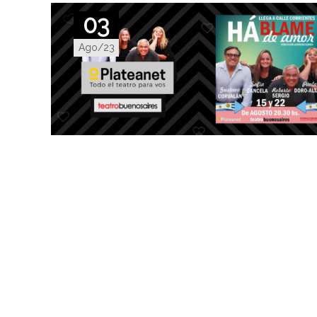
03
Ago/23