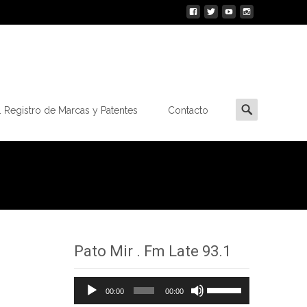
Buscar
 Registro de Marcas y Patentes
Contacto
por:
Pato Mir . Fm Late 93.1
Reproductor
Utiliza
00:00
00:00
de
las