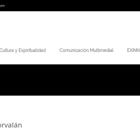
com
Cultura y Espiritualidad
Comunicación Multimedial
EXINN.
orvalán