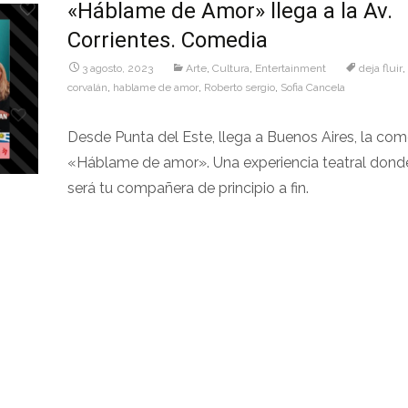
«Háblame de Amor» llega a la Av.
Corrientes. Comedia
3 agosto, 2023
Arte
,
Cultura
,
Entertainment
deja fluir
,
corvalán
,
hablame de amor
,
Roberto sergio
,
Sofia Cancela
Desde Punta del Este, llega a Buenos Aires, la com
«Háblame de amor». Una experiencia teatral donde 
será tu compañera de principio a fin.