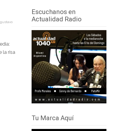
audio
teclas
Escuchanos en
de
Actualidad Radio
gustavo
flecha
arriba/abajo
para
edia:
aumentar
la risa
o
disminuir
el
volumen.
Tu Marca Aquí