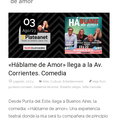
de amor
03
Ago/23
«Háblame de Amor» llega a la Av.
Corrientes. Comedia
3 agosto, 2023
Arte
,
Cultura
,
Entertainment
deja fluir
,
gustavo corvalán
,
hablame de amor
,
Roberto sergio
,
Sofia Cancela
Desde Punta del Este, llega a Buenos Aires, la
comedia: «Háblame de amor». Una experiencia
teatral donde la risa será tu compañera de principio