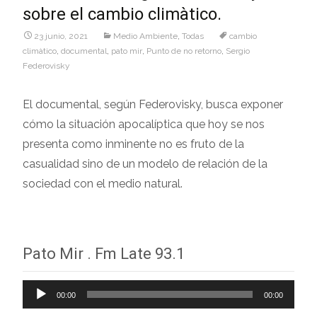
sobre el cambio climàtico.
23 junio, 2021
Medio Ambiente
,
Todas
cambio
climàtico
,
documental
,
pato mir
,
Punto de no retorno
,
Sergio
Federovisky
El documental, según Federovisky, busca exponer
cómo la situación apocalíptica que hoy se nos
presenta como inminente no es fruto de la
casualidad sino de un modelo de relación de la
sociedad con el medio natural.
Pato Mir . Fm Late 93.1
Reproductor
00:00
00:00
de