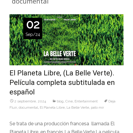
documental
02
Sep/24
El Planeta Libre, (La Belle Verte).
Película completa subtitulada en
español
2 septiembre, 2024
blog
,
Cine
,
Entertainment
Deja
Fluir
,
documental
,
El Planeta Libre
,
La Belle Verte
,
pato mir
Se trata de una producción francesa llamada El
Planeta Libre, en francés La Belle Verte.La película