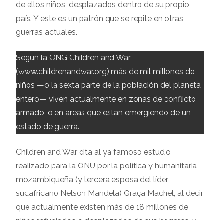
de ellos niños, desplazados dentro de su propio
país. Y este es un patrón que se repite en otras
guerras actuales.
Según la ONG Children and War
(www.childrenandwar.org) más de mil millones de
niños —o la sexta parte de la población del planeta
entero— viven actualmente en zonas de conflicto
armado, o en áreas que están emergiendo de un
estado de guerra.
Children and War cita al ya famoso estudio
realizado para la ONU por la política y humanitaria
mozambiqueña (y tercera esposa del líder
sudafricano Nelson Mandela) Graça Machel, al decir
que actualmente existen más de 18 millones de