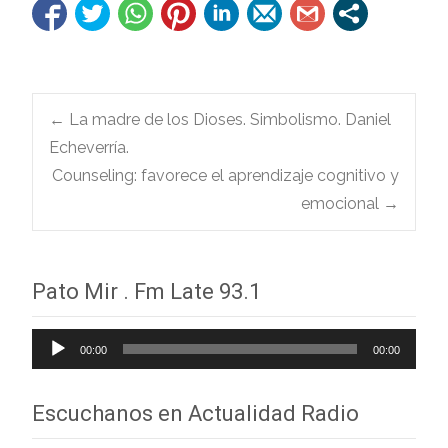
Navegación
←
La madre de los Dioses. Simbolismo. Daniel
Echeverría.
Counseling: favorece el aprendizaje cognitivo y
de
emocional
→
entradas
Pato Mir . Fm Late 93.1
Reproductor
00:00
00:00
de
audio
Escuchanos en Actualidad Radio