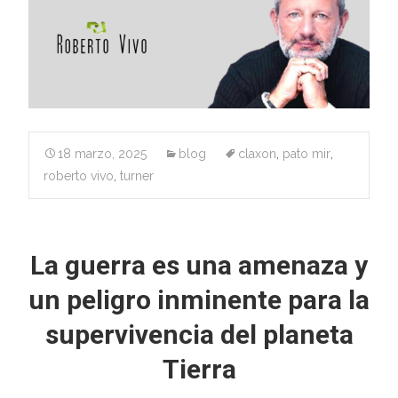
18 marzo, 2025
blog
claxon
,
pato mir
,
roberto vivo
,
turner
La guerra es una amenaza y
un peligro inminente para la
supervivencia del planeta
Tierra