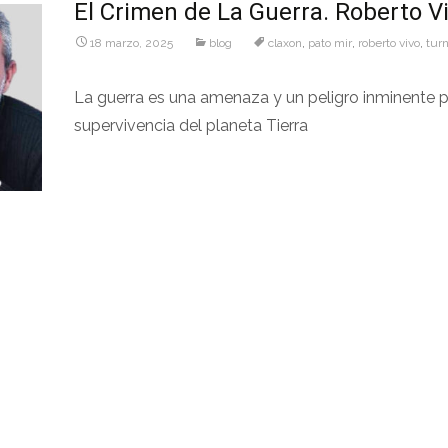
El Crimen de La Guerra. Roberto V
18 marzo, 2025
blog
claxon
,
pato mir
,
roberto vivo
,
tur
La guerra es una amenaza y un peligro inminente p
supervivencia del planeta Tierra