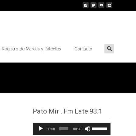
Buscar
 Registro de Marcas y Patentes
Contacto
por:
Pato Mir . Fm Late 93.1
Reproductor
Utiliza
00:00
00:00
de
las