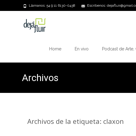
Llámanos: 54 9 11 6130-0438
Escríbenos: dejafluir@gmail.
Saltar
al
Home
En vivo
Podcast de Arte, 
contenido
Archivos
Archivos de la etiqueta: claxon