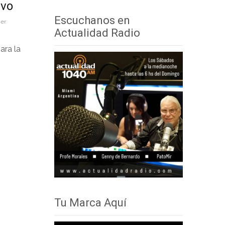
ivo
audio
teclas
Escuchanos en
ner
de
Actualidad Radio
flecha
ara la
arriba/abajo
para
aumentar
o
disminuir
el
volumen.
Tu Marca Aquí