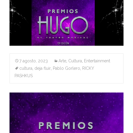
7 agosto, 2023
Arte
,
Cultura
,
Entertainment
cultura
,
deja fluir
,
Pablo Gorlero
,
RICKY
PASHKUS