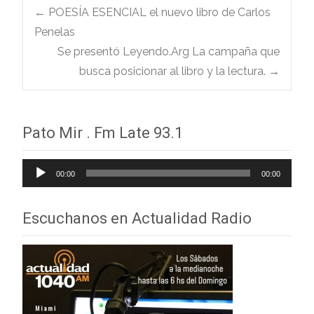
Navegación
←
POESÍA ESENCIAL el nuevo libro de Carlos
Penelas
Se presentó Leyendo.Arg La campaña que
de
busca posicionar al libro y la lectura.
→
entradas
Pato Mir . Fm Late 93.1
Reproductor
00:00
00:00
de
audio
Escuchanos en Actualidad Radio