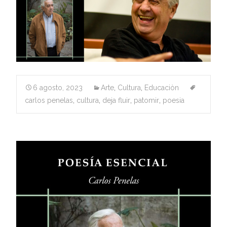
6 agosto, 2023
Arte
,
Cultura
,
Educaciòn
carlos penelas
,
cultura
,
deja fluir
,
patomir
,
poesia