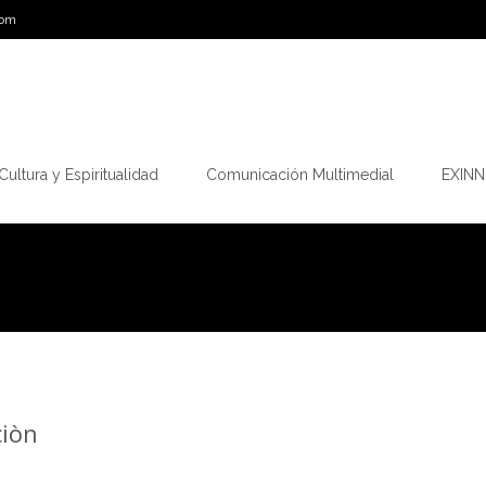
com
Cultura y Espiritualidad
Comunicación Multimedial
EXINN.
ciòn