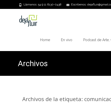
Llámanos: 54 9 11 6130-0438
Escríbenos: dejafluir@gmail.
Saltar
al
Home
En vivo
Podcast de Arte, 
contenido
Archivos
Archivos de la etiqueta: comunica