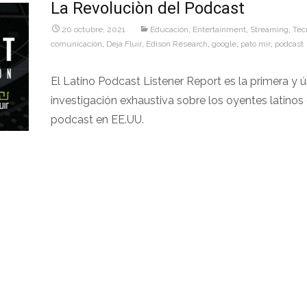
La Revoluciòn del Podcast
20 octubre, 2021
Educaciòn
,
Entertainment
,
Streaming
,
Tec
comunicaciòn
,
Deja Fluir
,
Edison Research
,
google
,
pato mir
,
podcast
El Latino Podcast Listener Report es la primera y ú
investigación exhaustiva sobre los oyentes latinos
podcast en EE.UU.