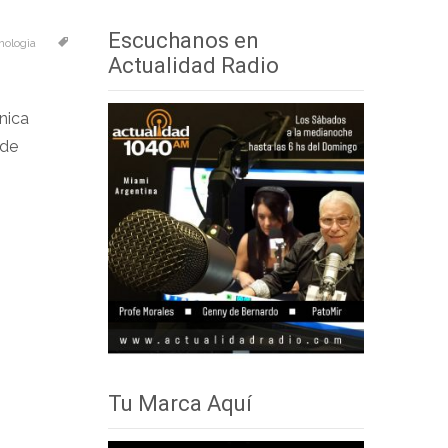
audio
teclas
Escuchanos en
nologìa
de
Actualidad Radio
flecha
arriba/abajo
nica
para
 de
aumentar
o
disminuir
el
volumen.
Tu Marca Aquí