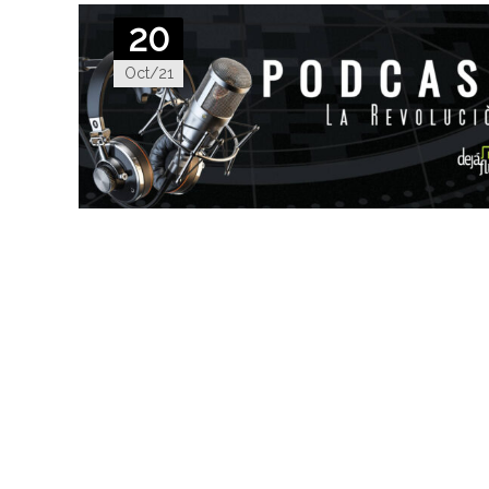
20
Oct/21