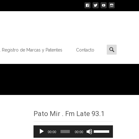
Buscar
 Registro de Marcas y Patentes
Contacto
por:
Pato Mir . Fm Late 93.1
Reproductor
Utiliza
00:00
00:00
de
las