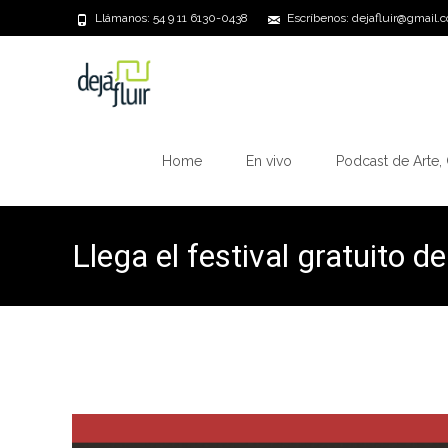
Llámanos: 54 9 11 6130-0438
Escríbenos: dejafluir@gmail.
Saltar
al
Home
En vivo
Podcast de Arte, 
contenido
Llega el festival gratuito d
Oracle Fest