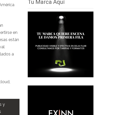
Tu Marca Aquí
 América
an
ertirse en
esas están
val
ulados a
cloud,
s y
s