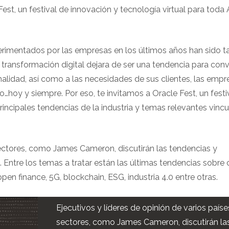
e Fest, un festival de innovación y tecnología virtual para toda
rimentados por las empresas en los últimos años han sido t
a transformación digital dejara de ser una tendencia para conv
alidad, así como a las necesidades de sus clientes, las empr
o…hoy y siempre. Por eso, te invitamos a Oracle Fest, un festi
rincipales tendencias de la industria y temas relevantes vinc
 sectores, como James Cameron, discutirán las tendencias y
 Entre los temas a tratar están las últimas tendencias sobre 
open finance, 5G, blockchain, ESG, industria 4.0 entre otras.
Ejecutivos y líderes de opinión de varios paíse
sectores, como James Cameron, discutirán la