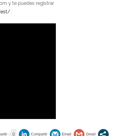
oom y te puedes registrar
fest/
.
0