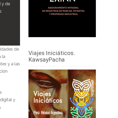
 y de
s
sidades de
Viajes Iniciáticos.
 la
KawsayPacha
tes y a las
ción
e
digital y
.