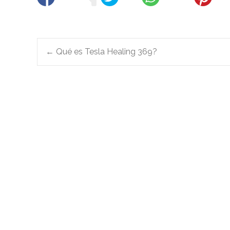
Navegación
←
Qué es Tesla Healing 369?
de
entradas