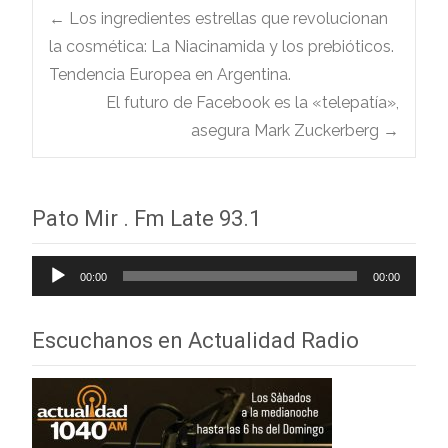
Navegación
←
Los ingredientes estrellas que revolucionan
la cosmética: La Niacinamida y los prebióticos.
Tendencia Europea en Argentina.
de
El futuro de Facebook es la «telepatía»,
asegura Mark Zuckerberg
→
entradas
Pato Mir . Fm Late 93.1
Reproductor
00:00
00:00
de
audio
Escuchanos en Actualidad Radio