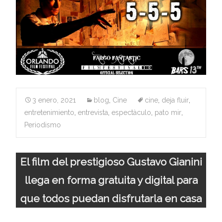
3 enero, 2021
blog
,
Cine
cine
,
deja fluir
,
entretenimiento
,
entrevista
,
espectàculo
,
pato mir
,
Periodismo
El film del prestigioso Gustavo Gianini
llega en forma gratuita y digital para
que todos puedan disfrutarla en casa