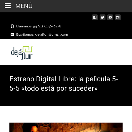
MENÚ
Llámanos: 54 9 11 6130-0438
Escríbenos: dejafluir@gmail.com
Estreno Digital Libre: la pelìcula 5-
5-5 «todo està por suceder»