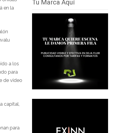
Tu Marca Aquí
á en la
alón
uvalu
ido a los
ndo para
e de video
a capital,
onan para