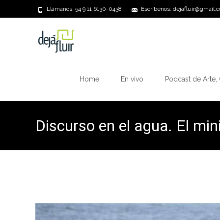
Llámanos: 54 9 11 6130-0438
Escríbenos: dejafluir@gmail.
Saltar
al
Home
En vivo
Podcast de Arte, 
contenido
Discurso en el agua. El min
impacto del cambio climát