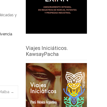
décadas y
ivencia
Viajes Iniciáticos.
KawsayPacha
 Malba
→