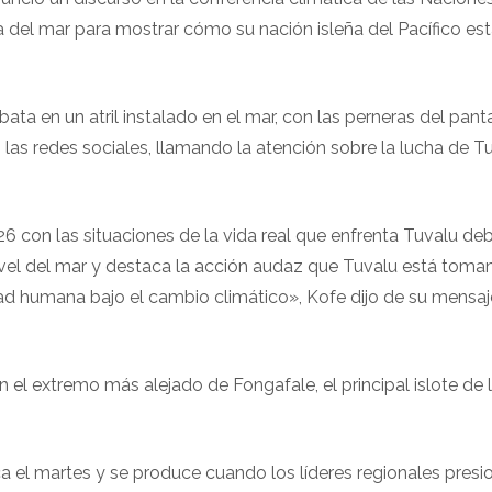
a del mar para mostrar cómo su nación isleña del Pacífico est
ta en un atril instalado en el mar, con las perneras del pant
s redes sociales, llamando la atención sobre la lucha de T
 con las situaciones de la vida real que enfrenta Tuvalu deb
ivel del mar y destaca la acción audaz que Tuvalu está toma
ad humana bajo el cambio climático», Kofe dijo de su mensaj
n el extremo más alejado de Fongafale, el principal islote de l
a el martes y se produce cuando los líderes regionales presi