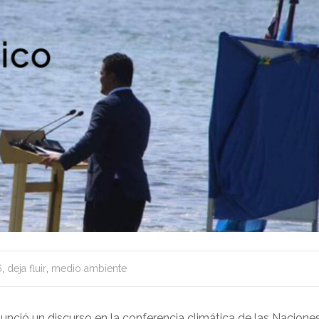
6
,
deja fluir
,
medio ambiente
nunció un discurso en la conferencia climática de las Nacione