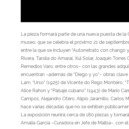
La pieza formará parte de una nueva puesta de la C
museo, que se celebra el próximo 21 de septiembre
entre la que se incluyen “Autorretrato con chango y
Rivera, Tarsila do Amaral, Xul Solar, Joaquín Torres
Remedios Varo, entre otros– con las grandes adquisi
encuentran –además de “Diego y yo”– obras clave 
Lam, “Urso” (1925) de Vicente do Rego Monteiro, “To
Alice Rahon y “Paisaje cubano” (1943) de Mario Ca
Campos, Alejandro Otero, Alipio Jaramillo, Carlos M
hace varias décadas que no se exhiben públicamen
La exposición reunirá cerca de 180 piezas y tomará
Amalia García –Curadora en Jefe de Malba–, con el