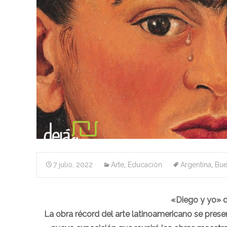
7 julio, 2022
Arte
,
Educaciòn
Argentina
,
Bue
«Diego y yo» d
La obra récord del arte latinoamericano se presen