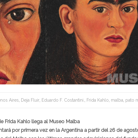
nos Aires
,
Deja Fluir
,
Eduardo F. Costantini.
,
Frida Kahlo
,
malba
,
pato m
e Frida Kahlo llega al Museo Malba
tará por primera vez en la Argentina a partir del 26 de agost