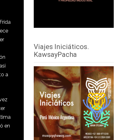
Frida
rece
er
Viajes Iniciáticos.
KawsayPacha
ión
asi
to a
 vez
cer
ltima
ió en