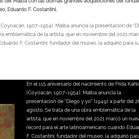
s del Malba con las últimas grandes adquisiciones del funda
o, Eduardo F. Costantini.
o (Coyoacán, 1907–1954), Malba anuncia la presentación de “D
obra emblemática de la artista, que en noviembre del 2021 mar
duardo F. Costantini, fundador del museo, la adquirió para s
En el 115 aniversario del nacimiento de Frida Kahl
(Coyoacán, 1907–1954), Malba anuncia la
presentación de “Diego y yo” (1949) a partir del 
agosto. Se trata de una obra emblemática de la
artista, que en noviembre del 2021 marcó un nue
récord para el arte latinoamericano cuando Edua
F. Costantini, fundador del museo, la adquirió par