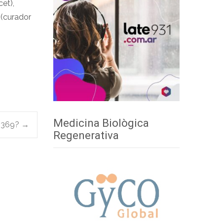
et),
 (curador
Medicina Biològica
g 369?
→
Regenerativa