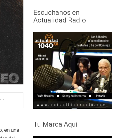
audio
teclas
Escuchanos en
de
Actualidad Radio
flecha
arriba/abajo
para
aumentar
o
disminuir
el
volumen.
ir
Tu Marca Aquí
o, en una