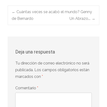
Navegación
←
Cuántas veces se acabó el mundo? Genny
de Bernardo
Un Abrazo….
→
de
entradas
Deja una respuesta
Tu dirección de correo electrónico no será
publicada.
Los campos obligatorios están
marcados con
*
Comentario
*