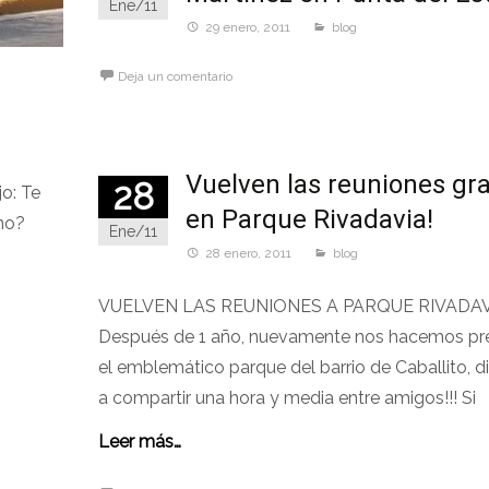
Ene/11
29 enero, 2011
blog
Deja un comentario
Vuelven las reuniones gra
28
o: Te
en Parque Rivadavia!
no?
Ene/11
28 enero, 2011
blog
VUELVEN LAS REUNIONES A PARQUE RIVADAVI
Después de 1 año, nuevamente nos hacemos pr
el emblemático parque del barrio de Caballito, 
a compartir una hora y media entre amigos!!! Si
Leer más…