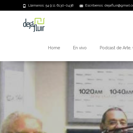
Llámanos: 54 9 11 6130-0438
Escríbenos: dejafluir@gmail.
Saltar
al
Home
En vivo
Podcast de Arte, 
contenido