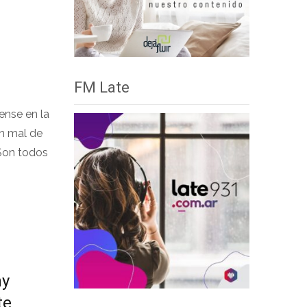
FM Late
ense en la
n mal de
 Son todos
ny
te