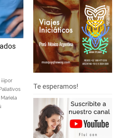
dados
¡¡¡por
Te esperamos!
Paliativos
 Mariela
ú