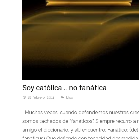
Soy católica… no fanática
18 febrero, 2011
blog
Muchas veces, cuando defendemos nuestras cree
somos tachados de “fanáticos”. Siempre recurro a 
amigo el diccionario, y allí encuentro: Fanático: (del 
fanaticus) Que defiende con tenacidad desmedida