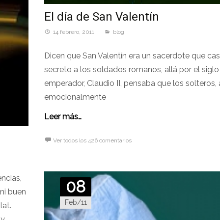
El día de San Valentín
14 febrero, 2011
blog
Dicen que San Valentín era un sacerdote que ca
secreto a los soldados romanos, allá por el siglo I
emperador, Claudio II, pensaba que los solteros, 
emocionalmente
Leer más…
Ver todos los 426 comentarios
ncias,
08
mi buen
Feb/11
lat.
 y