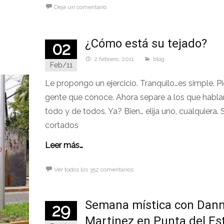
Deja un comentario
¿Cómo está su tejado?
02
2 febrero, 2011
blog
Feb/11
Le propongo un ejercicio. Tranquilo…es simple. Pi
gente que conoce. Ahora separe a los que habla
todo y de todos. Ya? Bien… elija uno, cualquiera.
cortados
Leer más…
Ver todos los 352 comentarios
Semana mística con Dan
29
Martinez en Punta del Es