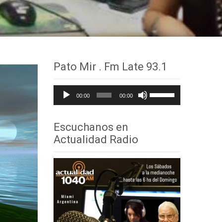
Pato Mir . Fm Late 93.1
Reproductor
Utiliza
00:00
00:00
de
las
audio
teclas
Escuchanos en
de
Actualidad Radio
flecha
arriba/abajo
para
aumentar
o
disminuir