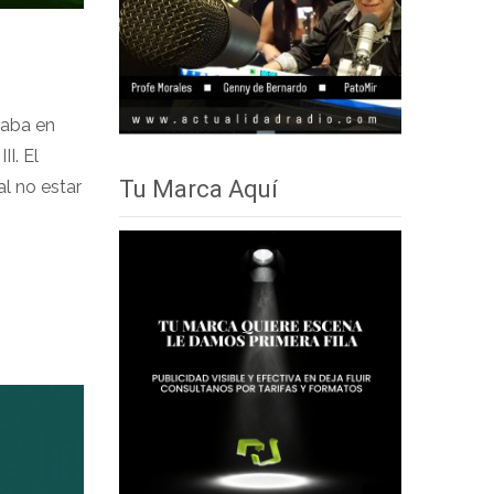
el
volumen.
saba en
II. El
Tu Marca Aquí
al no estar